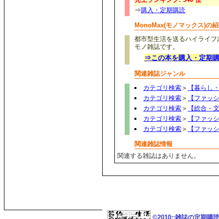
⇒
購入・定期購読
MonoMax(モノマックス)の
都市型生活を送るハイライフ
モノ雑誌です。
⇒この本を購入・定期
関連雑誌ジャンル
カテゴリ検索
＞
【暮らし
カテゴリ検索
＞
【ファッ
カテゴリ検索
＞
【総合・
カテゴリ検索
＞
【ファッ
カテゴリ検索
＞
【ファッ
関連雑誌情報
関連する雑誌はありません。
©2010::雑誌の定期