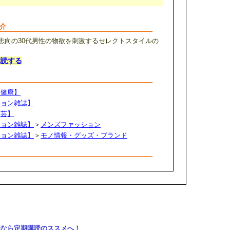
紹介
志向の30代男性の物欲を刺激するセレクトスタイルの
購読する
・健康】
ション雑誌】
文芸】
ション雑誌】
＞
メンズファッション
ション雑誌】
＞
モノ情報・グッズ・ブランド
購読なら定期購読のススメへ！