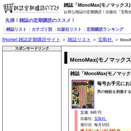
雑誌「MonoMax(モノマックス
お得な雑誌の定期購読！出版社「宝島社.
丸得！雑誌の定期購読のススメ！
雑誌リスト
カテゴリ別
出版社リスト
定期購読ランキング
｜
｜
｜
｜
[
H
ome] 雑誌定期購読サイト
＞
雑誌リスト
＞
宝島社.
＞
Mon
スポンサードリンク
MonoMax(モノマックス
雑誌「MonoMax(モノマッ
毎号お手元にお
男の物欲を刺激す
定価: 848 円
出版社:
宝島社.
発行日: 毎月10日
売上ランキング: 540 位