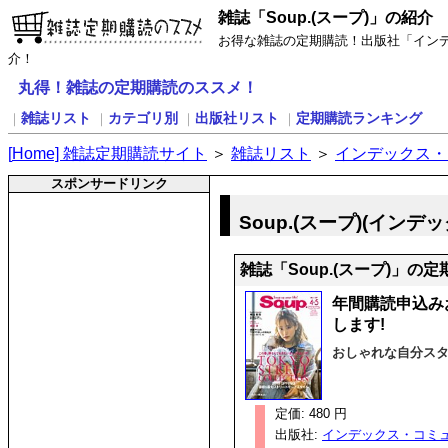
雑誌「Soup.(スープ)」の紹介
お得な雑誌の定期購読！出版社「インデッ
介！
丸得！雑誌の定期購読のススメ！
雑誌リスト
カテゴリ別
出版社リスト
定期購読ランキング
｜
｜
｜
｜
[
H
ome] 雑誌定期購読サイト
＞
雑誌リスト
＞
インデックス・
スポンサードリンク
Soup.(スープ)(イン
雑誌「Soup.(スープ)」の
年間購読申込み
します!
おしゃれな自分ス
定価: 480 円
出版社:
インデックス・コミュ