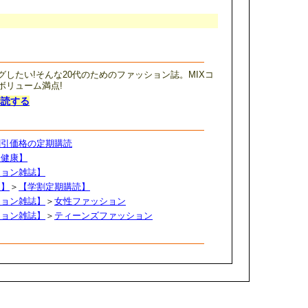
したい!そんな20代のためのファッション誌。MIXコ
ボリューム満点!
購読する
割引価格の定期購読
・健康】
ション雑誌】
け】
＞
【学割定期購読】
ション雑誌】
＞
女性ファッション
ション雑誌】
＞
ティーンズファッション