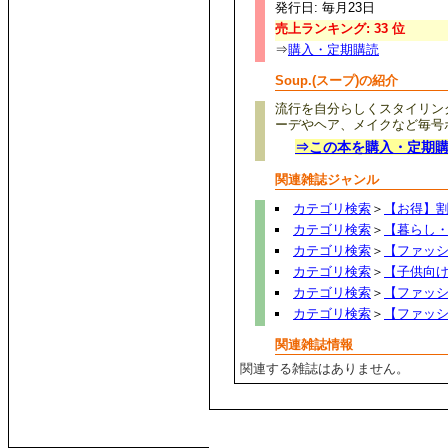
発行日: 毎月23日
売上ランキング: 33 位
⇒
購入・定期購読
Soup.(スープ)の紹介
流行を自分らしくスタイリング
ーデやヘア、メイクなど毎号
⇒この本を購入・定期
関連雑誌ジャンル
カテゴリ検索
＞
【お得】
カテゴリ検索
＞
【暮らし
カテゴリ検索
＞
【ファッ
カテゴリ検索
＞
【子供向
カテゴリ検索
＞
【ファッ
カテゴリ検索
＞
【ファッ
関連雑誌情報
関連する雑誌はありません。