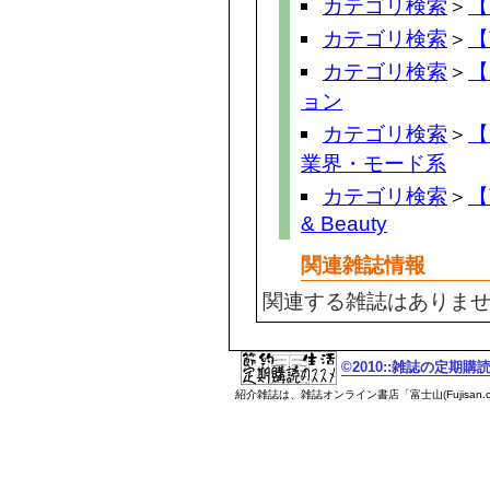
カテゴリ検索
＞
【
カテゴリ検索
＞
【
カテゴリ検索
＞
【
ョン
カテゴリ検索
＞
【
業界・モード系
カテゴリ検索
＞
【
& Beauty
関連雑誌情報
関連する雑誌はありま
©2010::雑誌の定期
紹介雑誌は、雑誌オンライン書店「富士山(Fujisan.