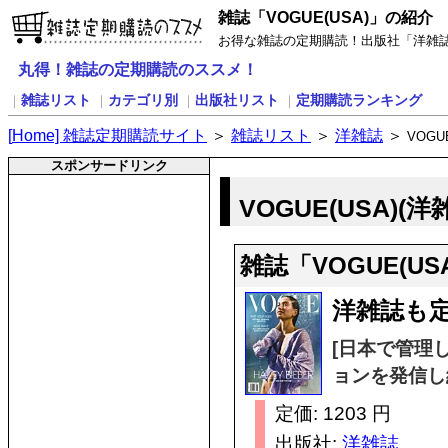
雑誌「VOGUE(USA)」の紹介
お得な雑誌の定期購読！出版社「洋雑誌」
丸得！雑誌の定期購読のススメ！
雑誌リスト
カテゴリ別
出版社リスト
定期購読ランキング
｜
｜
｜
｜
[
H
ome] 雑誌定期購読サイト
＞
雑誌リスト
＞
洋雑誌
＞
VOGUE
スポンサードリンク
VOGUE(USA)(
雑誌「VOGUE(U
洋雑誌も定
[日本で管理
ョンを発信し
定価: 1203 円
出版社:
洋雑誌