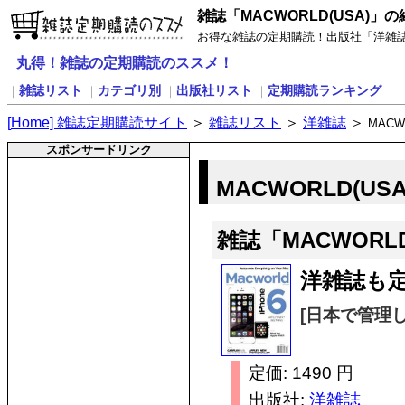
雑誌「MACWORLD(USA)」の
お得な雑誌の定期購読！出版社「洋雑誌」
丸得！雑誌の定期購読のススメ！
雑誌リスト
カテゴリ別
出版社リスト
定期購読ランキング
｜
｜
｜
｜
[
H
ome] 雑誌定期購読サイト
＞
雑誌リスト
＞
洋雑誌
＞
MACW
スポンサードリンク
MACWORLD(US
雑誌「MACWORL
洋雑誌も定
[日本で管理し
定価: 1490 円
出版社:
洋雑誌