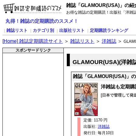
雑誌「GLAMOUR(USA)」の紹
お得な雑誌の定期購読！出版社「洋雑誌」
丸得！雑誌の定期購読のススメ！
雑誌リスト
カテゴリ別
出版社リスト
定期購読ランキング
｜
｜
｜
｜
[
H
ome] 雑誌定期購読サイト
＞
雑誌リスト
＞
洋雑誌
＞
GLAM
スポンサードリンク
GLAMOUR(USA)(洋
雑誌「GLAMOUR(USA)
洋雑誌も定期購
[日本で管理して発
定価: 1170 円
出版社:
洋雑誌
発行日: 毎月10日