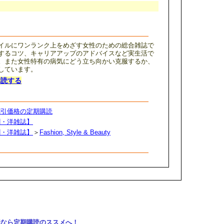
イルにワンランク上をめざす女性のための総合雑誌で
するコツ、キャリアアップのアドバイスなど実生活で
。また女性特有の病気にどう立ち向かい克服するか、
しています。
購読する
割引価格の定期購読
聞・洋雑誌】
聞・洋雑誌】
＞
Fashion, Style & Beauty
購読なら定期購読のススメへ！