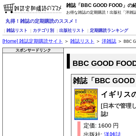
雑誌「BBC GOOD FOOD」の
お得な雑誌の定期購読！出版社「洋雑誌」
丸得！雑誌の定期購読のススメ！
雑誌リスト
カテゴリ別
出版社リスト
定期購読ランキング
｜
｜
｜
｜
[
H
ome] 雑誌定期購読サイト
＞
雑誌リスト
＞
洋雑誌
＞
BBC 
スポンサードリンク
BBC GOOD FO
雑誌「BBC GOO
イギリス
[日本で管理
誌!
定価: 1600 円
出版社:
洋雑誌