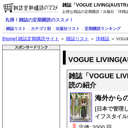
雑誌「VOGUE LIVING(AUST
お得な雑誌の定期購読！出版社「洋雑誌」の雑
丸得！雑誌の定期購読のススメ！
雑誌リスト
カテゴリ別
出版社リスト
定期購読ランキング
｜
｜
｜
｜
[
H
ome] 雑誌定期購読サイト
＞
雑誌リスト
＞
洋雑誌
＞
VOGUE
スポンサードリンク
VOGUE LIVING
雑誌「VOGUE LIV
読の紹介
海外から
[日本で管理
イフスタイル
定価: 2000 円