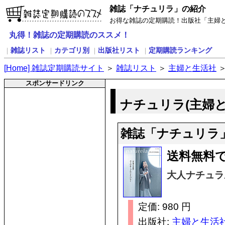
雑誌「ナチュリラ」の紹介
お得な雑誌の定期購読！出版社「主婦
丸得！雑誌の定期購読のススメ！
雑誌リスト
カテゴリ別
出版社リスト
定期購読ランキング
｜
｜
｜
｜
[
H
ome] 雑誌定期購読サイト
＞
雑誌リスト
＞
主婦と生活社
スポンサードリンク
ナチュリラ(主婦
雑誌「ナチュリラ
送料無料
大人ナチュラ
定価: 980 円
出版社:
主婦と生活