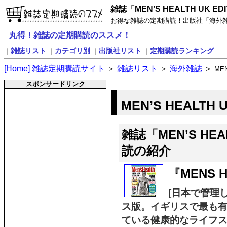
雑誌「MEN’S HEALTH UK E
お得な雑誌の定期購読！出版社「海外雑誌」の
丸得！雑誌の定期購読のススメ！
雑誌リスト
カテゴリ別
出版社リスト
定期購読ランキング
｜
｜
｜
｜
[
H
ome] 雑誌定期購読サイト
＞
雑誌リスト
＞
海外雑誌
＞
MEN
スポンサードリンク
MEN’S HEALTH
雑誌「MEN’S HEA
読の紹介
『MENS
[日本で管理し
ス版。イギリスで最も
ている健康的なライフ