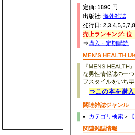
定価: 1890 円
出版社:
海外雑誌
発行日: 2,3,4,5,6,7
売上ランキング: 位
⇒
購入・定期購読
MEN’S HEALTH U
『MENS HEAL
な男性情報誌の一つ
フスタイルをいち早
⇒この本を購入
関連雑誌ジャンル
カテゴリ検索
＞
【
関連雑誌情報