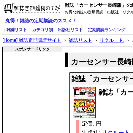
雑誌「カーセンサー長崎版」の
お得な雑誌の定期購読！出版社「リクル
丸得！雑誌の定期購読のススメ！
雑誌リスト
カテゴリ別
出版社リスト
定期購読ランキング
｜
｜
｜
｜
[
H
ome] 雑誌定期購読サイト
＞
雑誌リスト
＞
リクルート.
＞
スポンサードリンク
カーセンサー長崎版
雑誌「カーセンサ
雑誌「カ
定価: 円
出版社:
リクルート.