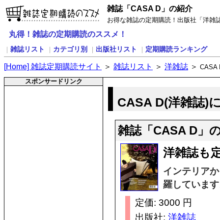
雑誌「CASA D」の紹介
お得な雑誌の定期購読！出版社「洋雑誌」
丸得！雑誌の定期購読のススメ！
雑誌リスト
カテゴリ別
出版社リスト
定期購読ランキング
｜
｜
｜
｜
[
H
ome] 雑誌定期購読サイト
＞
雑誌リスト
＞
洋雑誌
＞
CASA 
スポンサードリンク
CASA D(洋雑誌
雑誌「CASA D
洋雑誌も定
インテリアか
羅しています
定価: 3000 円
出版社:
洋雑誌