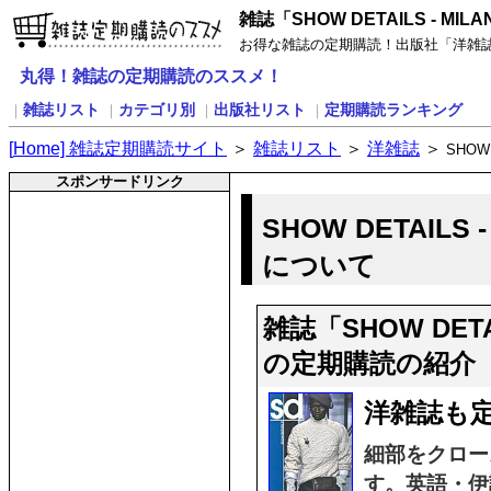
雑誌「SHOW DETAILS - MIL
お得な雑誌の定期購読！出版社「洋雑誌」の雑誌
丸得！雑誌の定期購読のススメ！
雑誌リスト
カテゴリ別
出版社リスト
定期購読ランキング
｜
｜
｜
｜
[
H
ome] 雑誌定期購読サイト
＞
雑誌リスト
＞
洋雑誌
＞
SHOW 
スポンサードリンク
SHOW DETAILS 
について
雑誌「SHOW DETAI
の定期購読の紹介
洋雑誌も定
細部をクロー
す。英語・伊