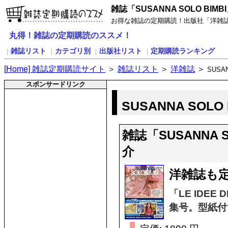
雑誌「SUSANNA SOLO BIM
お得な雑誌の定期購読！出版社「洋雑誌」の
丸得！雑誌の定期購読のススメ！
雑誌リスト
カテゴリ別
出版社リスト
定期購読ランキング
｜
｜
｜
｜
[
H
ome] 雑誌定期購読サイト
＞
雑誌リスト
＞
洋雑誌
＞
SUSAN
スポンサードリンク
SUSANNA SOL
雑誌「SUSANNA 
介
洋雑誌も定
「LE IDEE
集号。型紙付