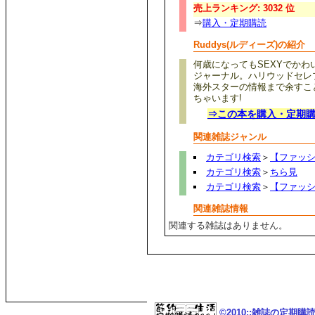
売上ランキング: 3032 位
⇒
購入・定期購読
Ruddys(ルディーズ)の紹介
何歳になってもSEXYでか
ジャーナル。ハリウッドセレ
海外スターの情報まで余すこ
ちゃいます!
⇒この本を購入・定期
関連雑誌ジャンル
カテゴリ検索
＞
【ファッ
カテゴリ検索
＞
ちら見
カテゴリ検索
＞
【ファッ
関連雑誌情報
関連する雑誌はありません。
©2010::雑誌の定期