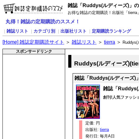
雑誌「Ruddys(ルディーズ)」
お得な雑誌の定期購読！出版社「tierra
丸得！雑誌の定期購読のススメ！
雑誌リスト
カテゴリ別
出版社リスト
定期購読ランキング
｜
｜
｜
｜
[
H
ome] 雑誌定期購読サイト
＞
雑誌リスト
＞
tierra
＞
Ruddy
スポンサードリンク
Ruddys(ルディーズ)(ti
雑誌「Ruddys(ルディーズ
雑誌「Ruddy
創刊!人気ファッシ
定価: 円
出版社:
tierra
発行日: 毎月A日