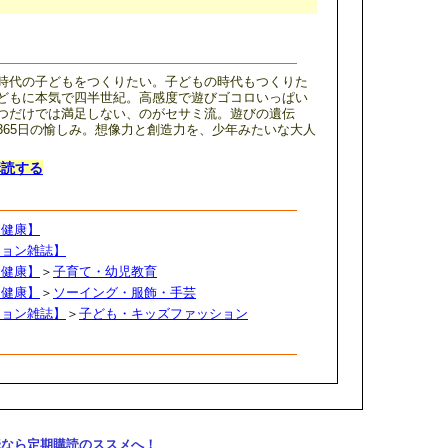
時代の子どもをつくりたい。子どもの時代もつくりた
どもに本気で四半世紀。高感度で遊びゴコロいっぱい
つだけでは満足しない、のがセサミ流。遊びの遺伝
365日の愉しみ。想像力と創造力を、少年みたいな大人
購読する
・健康】
ション雑誌】
・健康】
＞
子育て・幼児教育
・健康】
＞
ソーイング・服飾・手芸
ション雑誌】
＞
子ども・キッズファッション
購読なら定期購読のススメへ！