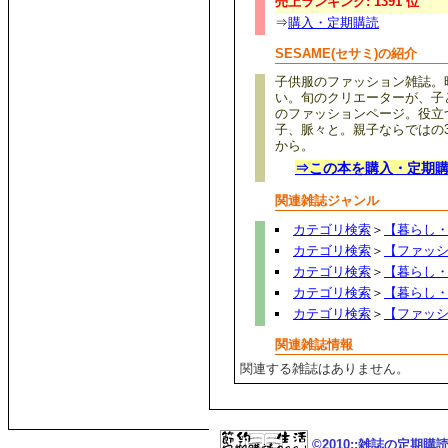
売上ランキング: 1391 位
⇒
購入・定期購読
SESAME(セサミ)の紹介
子供服のファッション雑誌。
い。旬のクリエーターが、子
のファッションページ。役立
子、脈々と。親子ならではの
から。
⇒この本を購入・定期
関連雑誌ジャンル
カテゴリ検索
＞
【暮らし
カテゴリ検索
＞
【ファッ
カテゴリ検索
＞
【暮らし
カテゴリ検索
＞
【暮らし
カテゴリ検索
＞
【ファッ
関連雑誌情報
関連する雑誌はありません。
©2010::雑誌の定期