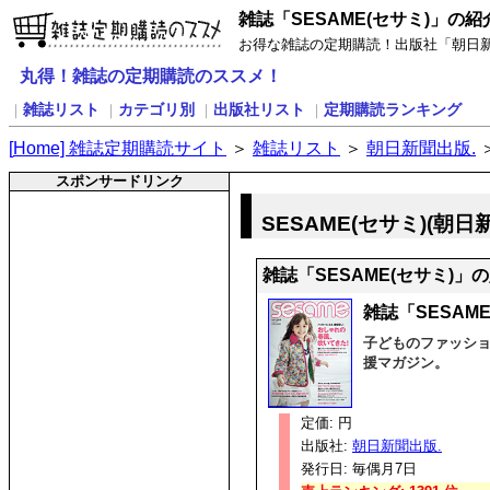
雑誌「SESAME(セサミ)」の紹
お得な雑誌の定期購読！出版社「朝日新聞
丸得！雑誌の定期購読のススメ！
雑誌リスト
カテゴリ別
出版社リスト
定期購読ランキング
｜
｜
｜
｜
[
H
ome] 雑誌定期購読サイト
＞
雑誌リスト
＞
朝日新聞出版.
スポンサードリンク
SESAME(セサミ)(朝
雑誌「SESAME(セサミ)
雑誌「SESAM
子どものファッショ
援マガジン。
定価: 円
出版社:
朝日新聞出版.
発行日: 毎偶月7日