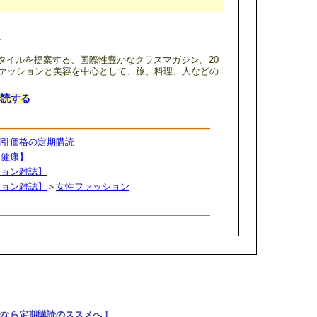
介
タイルを提案する、国際性豊かなクラスマガジン。20
ファッションと美容を中心として、旅、料理、人などの
購読する
割引価格の定期購読
・健康】
ション雑誌】
ション雑誌】
＞
女性ファッション
購読なら定期購読のススメへ！