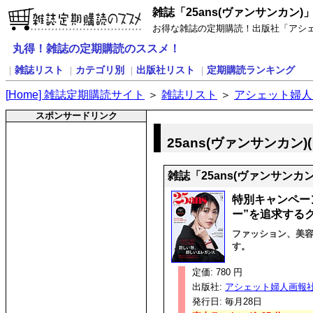
雑誌「25ans(ヴァンサンカン)
お得な雑誌の定期購読！出版社「アシェッ
丸得！雑誌の定期購読のススメ！
雑誌リスト
カテゴリ別
出版社リスト
定期購読ランキング
｜
｜
｜
｜
[
H
ome] 雑誌定期購読サイト
＞
雑誌リスト
＞
アシェット婦人
スポンサードリンク
25ans(ヴァンサンカン
雑誌「25ans(ヴァンサンカ
特別キャンペーン1
ー”を追求する
ファッション、美
す。
定価: 780 円
出版社:
アシェット婦人画報
発行日: 毎月28日