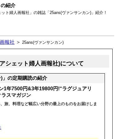
」の紹介
ト婦人画報社」の雑誌「25ans(ヴァンサンカン)」紹介！
画報社
＞
25ans(ヴァンサンカン)
)(アシェット婦人画報社)について
ン)」の定期購読の紹介
年7500円&3年19800円!“ラグジュアリ
クラスマガジン
容、旅、料理など幅広い分野の最上のものをお届けしま
社