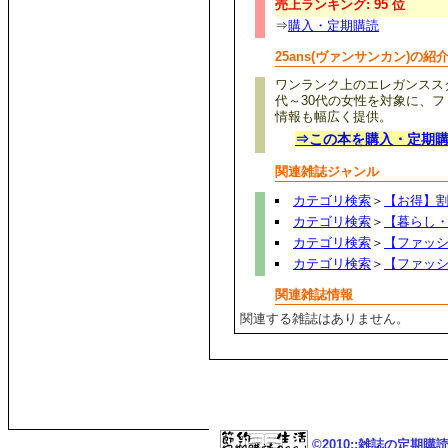
売上ランキング: 95 位
⇒
購入・定期購読
25ans(ヴァンサンカン)の紹
ワンランク上のエレガンスス
代～30代の女性を対象に、
情報も幅広く提供。
⇒この本を購入・定期
関連雑誌ジャンル
カテゴリ検索
＞
【お得】
カテゴリ検索
＞
【暮らし
カテゴリ検索
＞
【ファッ
カテゴリ検索
＞
【ファッ
関連雑誌情報
関連する雑誌はありません。
©2010::雑誌の定期