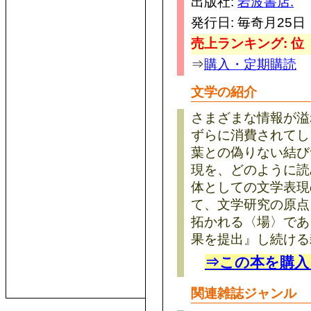
出版社:
岩波書店.
発行日: 毎奇月25日
売上ランキング: 位
⇒
購入・定期購読
文学の紹介
さまざまな情報が溢
ずらに消費されてし
葉との偽りない結び
現を、どのように読
体としての文学表現
て、文学研究の原点
拓かれる〈場〉であ
果を提出』し続ける
⇒この本を購入
関連雑誌ジャンル