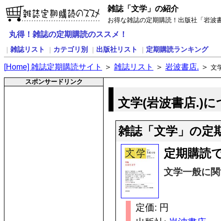
雑誌「文学」の紹介
お得な雑誌の定期購読！出版社「岩波書
丸得！雑誌の定期購読のススメ！
雑誌リスト
カテゴリ別
出版社リスト
定期購読ランキング
｜
｜
｜
｜
[
H
ome] 雑誌定期購読サイト
＞
雑誌リスト
＞
岩波書店.
＞
文
スポンサードリンク
文学(岩波書店.)
雑誌「文学」の定
定期購読
文学一般に関
定価: 円