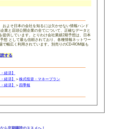
、およそ日本の会社を知るには欠かせない情報ハンド
上場企業と店頭公開企業の全てについて、正確なデータと
を提供しています。とりわけ会社業績2期予想は、日本
な予想 として最も信頼されており、各種情報ネットワー
で幅広く利用されています。別売りのCD-ROM版も
購読する
ス・経済】
ス・経済】
＞
株式投資・マネープラン
ス・経済】
＞
四季報
購読なら定期購読のススメへ！