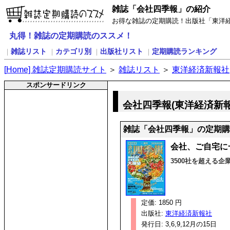
雑誌「会社四季報」の紹介
お得な雑誌の定期購読！出版社「東洋
丸得！雑誌の定期購読のススメ！
雑誌リスト
カテゴリ別
出版社リスト
定期購読ランキング
｜
｜
｜
｜
[
H
ome] 雑誌定期購読サイト
＞
雑誌リスト
＞
東洋経済新報社
スポンサードリンク
会社四季報(東洋経済新
雑誌「会社四季報」の定期購
会社、ご自宅に
3500社を超える
定価: 1850 円
出版社:
東洋経済新報社
発行日: 3,6,9,12月の15日