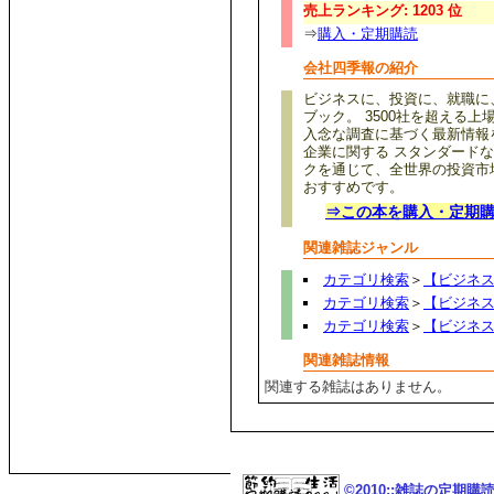
売上ランキング: 1203 位
⇒
購入・定期購読
会社四季報の紹介
ビジネスに、投資に、就職に
ブック。 3500社を超える
入念な調査に基づく最新情報
企業に関する スタンダード
クを通じて、全世界の投資市場
おすすめです。
⇒この本を購入・定期
関連雑誌ジャンル
カテゴリ検索
＞
【ビジネ
カテゴリ検索
＞
【ビジネ
カテゴリ検索
＞
【ビジネ
関連雑誌情報
関連する雑誌はありません。
©2010::雑誌の定期