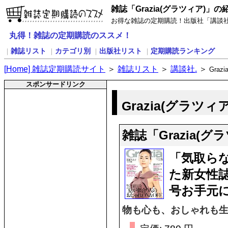
雑誌「Grazia(グラツィア)」の
お得な雑誌の定期購読！出版社「講談社.」
丸得！雑誌の定期購読のススメ！
雑誌リスト
カテゴリ別
出版社リスト
定期購読ランキング
｜
｜
｜
｜
[
H
ome] 雑誌定期購読サイト
＞
雑誌リスト
＞
講談社.
＞
Graz
スポンサードリンク
Grazia(グラツィ
雑誌「Grazia(
「気取ら
た新女性
号お手元
物も心も、おしゃれも生