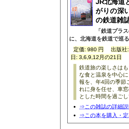
JR北海道
がりの深
の鉄道雑
「鉄道プラス
に、北海道を鉄道で巡
定価: 980 円
出版社
日: 3,6,9,12月の21日
鉄道旅の楽しさはも
な食と温泉を中心に
報を、年4回の季節
れに身を任せ、車窓
とした時間を過ごし
⇒この雑誌の詳細説
⇒この本を購入・定