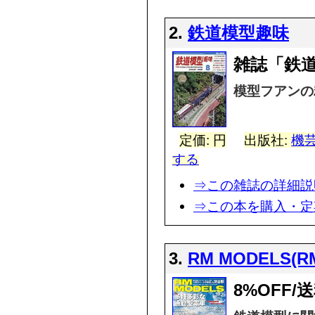
2.
鉄道模型趣味
雑誌「鉄
模型フアンの
定価: 円
出版社:
機
する
⇒この雑誌の詳細説
⇒この本を購入・定
3.
RM MODELS(
8%OFF