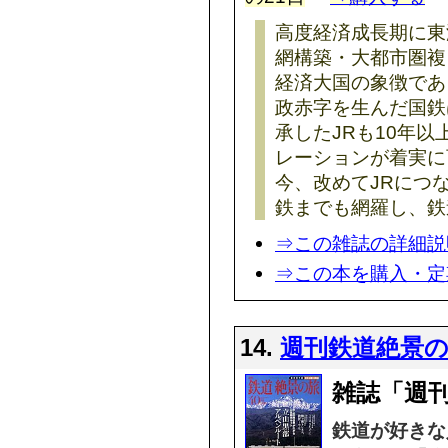
高度経済成長期に東
網構築・大都市圏複
経済大国の象徴であ
政赤字を生んだ国鉄
承したJRも10年
レーションが着実に
今、改めてJRにつ
鉄までも網羅し、鉄
⇒この雑誌の詳細説
⇒この本を購入・定
14.
週刊鉄道絶景
雑誌「週
鉄道が好きな