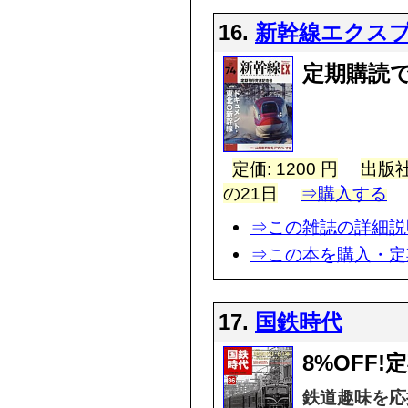
16.
新幹線エクス
定期購読で
定価: 1200 円
出版社
の21日
⇒購入する
⇒この雑誌の詳細説
⇒この本を購入・定
17.
国鉄時代
8%OFF
鉄道趣味を応