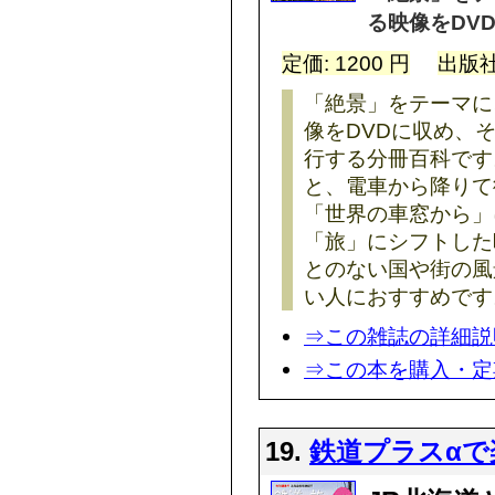
る映像をDVD
定価: 1200 円
出版社
「絶景」をテーマに
像をDVDに収め、
行する分冊百科です
と、電車から降りて
「世界の車窓から」
「旅」にシフトした
とのない国や街の風
い人におすすめです
⇒この雑誌の詳細説
⇒この本を購入・定
19.
鉄道プラスαで