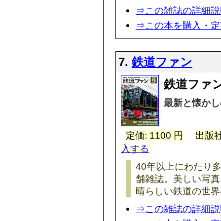
⇒この雑誌の詳細説
⇒この本を購入・定
7.
鉄道ファン
鉄道ファン
最新と懐かし
定価: 1100 円
出版社
入する
40年以上にわたり
舗雑誌。美しい写真
晴らしい鉄道の世界
⇒この雑誌の詳細説