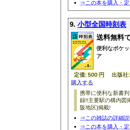
⇒この本を購入・定
9.
小型全国時刻表
送料無料
便利なポケッ
ア
定価: 500 円
出版社
購入する
携帯に便利な新書判
録!!主要駅の構内図
阪地区)掲載!
⇒この雑誌の詳細説
⇒この本を購入・定