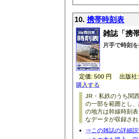
10.
携帯時刻表
雑誌「携
片手で時刻を
定価: 500 円
出版社
購入する
JR・私鉄のうち関
の一部を範囲とし、
の地方は幹線時刻表
なデータが収録され
⇒この雑誌の詳細説