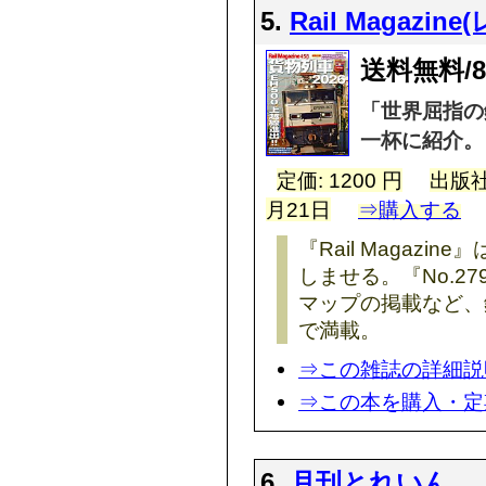
5.
Rail Magazi
送料無料/
「世界屈指の
一杯に紹介。
定価: 1200 円
出版社
月21日
⇒購入する
『Rail Magaz
しませる。『No.2
マップの掲載など、
で満載。
⇒この雑誌の詳細説
⇒この本を購入・定
6.
月刊とれいん