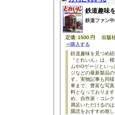
鉄道趣味を
鉄道ファン中
定価: 1500 円
出版社
⇒購入する
鉄道趣味を見つめ続
『とれいん』は、模
ムやOゲージといっ
ジなどの最新製品の
す。実物記事も同様
車まで、豊富な写真
料となっております
め、自作派・コレク
満足いただけるのは
購読をおすすめ致し