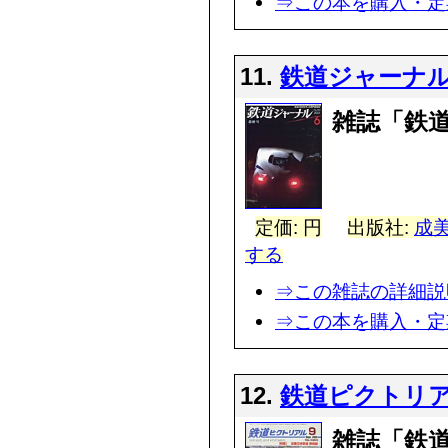
⇒この本を購入・定
11.
鉄道ジャーナ
雑誌「鉄
定価: 円
出版社:
成美
する
⇒この雑誌の詳細説
⇒この本を購入・定
12.
鉄道ピクトリ
雑誌「鉄