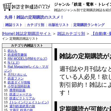
ジャンル「鉄道・電車・トレイ
雑誌のジャンル別で定期購読雑誌を紹
丸得！雑誌の定期購読のススメ！
雑誌リスト
カテゴリ別
出版社リスト
定期購読ランキング
｜
｜
｜
｜
[
H
ome] 雑誌定期購読サイト
＞
雑誌カテゴリ別
＞
【自動車･
イン 定期購読雑誌リスト
カテゴリ内雑誌リスト
1.
鉄おも
雑誌の定期購読が
2.
鉄道模型趣味
3.
RM MODELS(RMモデルズ)
4.
N.(エヌ)
5.
Rail Magazine(レイル・マガ
週刊誌や月刊誌な
ジン)
6.
月刊とれいん
ている人必見！欲
7.
鉄道ファン
8.
鉄道ダイヤ情報
割引節約！雑誌に
9.
小型全国時刻表
10.
携帯時刻表
す！
11.
鉄道ジャーナル
12.
鉄道ピクトリアル
13.
Jトレイン(ジェイトレイン)
14.
週刊鉄道絶景の旅
定期購読が可能な
15.
大満足 鉄道の旅