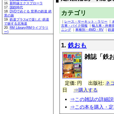
16.
新幹線エクスプローラ
17.
国鉄時代
カテゴリ
18.
DVDでめぐる 世界の鉄道 絶
景の旅
19.
鉄道プラスαで楽しむ 鉄道
｜
レース・サーキット・ラリー
｜
で旅する北海道
古車・バイク情報
｜
輸入車・外車
20.
RM Library(RMライブラリ
ニング
｜
車種別・4WD・RV
｜
鉄
ー)
1.
鉄おも
雑誌「鉄
定価: 円
出版社:
ネ
日
⇒購入する
⇒この雑誌の詳細説
⇒この本を購入・定