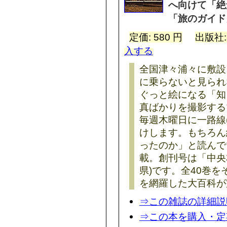
へ向けて「絶
「旅のガイド
定価: 580 円
出版社
入する
全国津々浦々に敷設
に乗らないと見られ
ぐっと絵になる「知
真ばかりを撮影する
毎週木曜日に一路線
けします。もちろん
ったのか」と読んで
載。創刊号は「中央
県)です。全40巻
を網羅した大百科が
⇒この雑誌の詳細説
⇒この本を購入・定