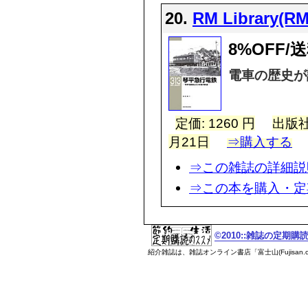
20.
RM Library
8%OFF
電車の歴史が
定価: 1260 円
出版社
月21日
⇒購入する
⇒この雑誌の詳細説
⇒この本を購入・定
©2010::雑誌の定期
紹介雑誌は、雑誌オンライン書店「富士山(Fujisan.