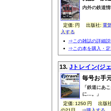
内外の鉄道情
定価: 円
出版社:
電
入する
⇒この雑誌の詳細説
⇒この本を購入・定
13.
Jトレイン(ジ
毎号お手
「鉄道にあこ
に…。」
定価: 1250 円
出版社
の21日
⇒購入する