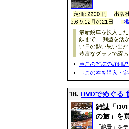
定価: 2200 円
出版社
3,6,9,12月の21日
⇒
最新鋭車を投入した
鉄まで、 判型を活
い日の熱い思い出が
豊富なグラフで綴る
⇒この雑誌の詳細説
⇒この本を購入・定
18.
DVDでめぐる
雑誌「DV
の旅」を
「絶景」をテ