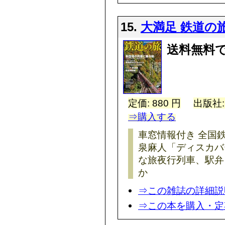
15.
大満足 鉄道の
送料無料で
定価: 880 円
出版社
⇒購入する
車窓情報付き 全国
泉麻人「ディスカバ
な旅夜行列車、駅弁
か
⇒この雑誌の詳細説
⇒この本を購入・定