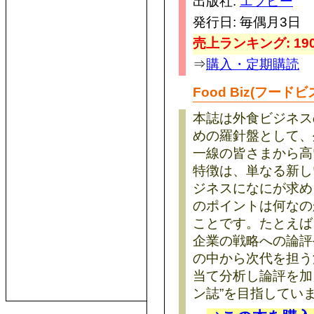
出版社:
エフビー
発行日: 毎偶月3日
売上ランキング: 190
⇒
購入・定期購読
Food Biz(フード
本誌は外食ビジネス
めの羅針盤として、
一線の皆さまから高
特徴は、単なる新し
ジネスになにが求め
のポイントは何なの
ことです。たとえば
企業の戦略への論評
の中から次代を担う
当て分析し論評を加
ン誌”を目指してい