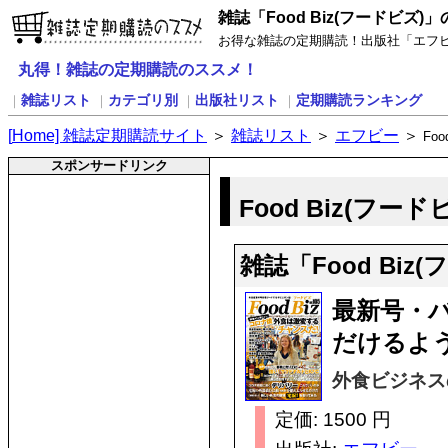
雑誌「Food Biz(フードビズ)
お得な雑誌の定期購読！出版社「エフビー」
丸得！雑誌の定期購読のススメ！
雑誌リスト
カテゴリ別
出版社リスト
定期購読ランキング
｜
｜
｜
｜
[
H
ome] 雑誌定期購読サイト
＞
雑誌リスト
＞
エフビー
＞
Foo
スポンサードリンク
Food Biz(フー
雑誌「Food Bi
最新号・
だけるよ
外食ビジネス
定価: 1500 円