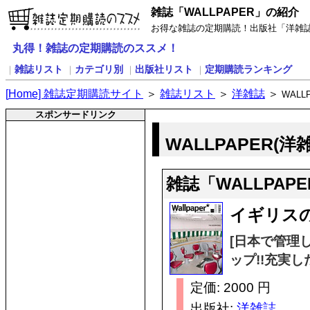
雑誌「WALLPAPER」の紹介
お得な雑誌の定期購読！出版社「洋雑誌」
丸得！雑誌の定期購読のススメ！
雑誌リスト
カテゴリ別
出版社リスト
定期購読ランキング
｜
｜
｜
｜
[
H
ome] 雑誌定期購読サイト
＞
雑誌リスト
＞
洋雑誌
＞
WALL
スポンサードリンク
WALLPAPER(
雑誌「WALLPA
イギリス
[日本で管理
ップ!!充実し
定価: 2000 円
出版社:
洋雑誌