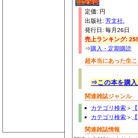
定価: 円
出版社:
芳文社.
発行日: 毎月26日
売上ランキング: 259
⇒
購入・定期購読
超本当にあった生こ
⇒この本を購入
関連雑誌ジャンル
カテゴリ検索
＞
【
カテゴリ検索
＞
【
関連雑誌情報