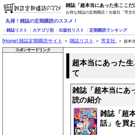
雑誌「超本当にあった生ここだ
お得な雑誌の定期購読！出版社「芳文
丸得！雑誌の定期購読のススメ！
雑誌リスト
カテゴリ別
出版社リスト
定期購読ランキング
｜
｜
｜
｜
[
H
ome] 雑誌定期購読サイト
＞
雑誌リスト
＞
芳文社.
＞
超本
スポンサードリンク
超本当にあった生
て
雑誌「超本当にあ
読の紹介
雑誌「超
話」を買