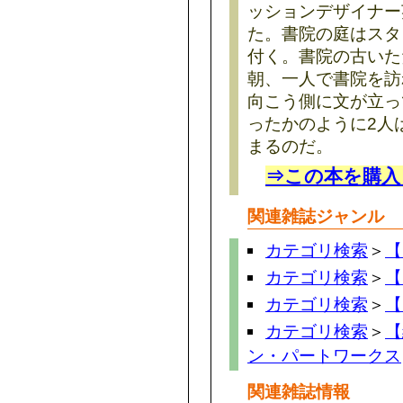
ッションデザイナー
た。書院の庭はスタ
付く。書院の古いた
朝、一人で書院を訪
向こう側に文が立っ
ったかのように2人
まるのだ。
⇒この本を購入
関連雑誌ジャンル
カテゴリ検索
＞
【
カテゴリ検索
＞
【
カテゴリ検索
＞
【
カテゴリ検索
＞
【
ン・パートワークス
関連雑誌情報