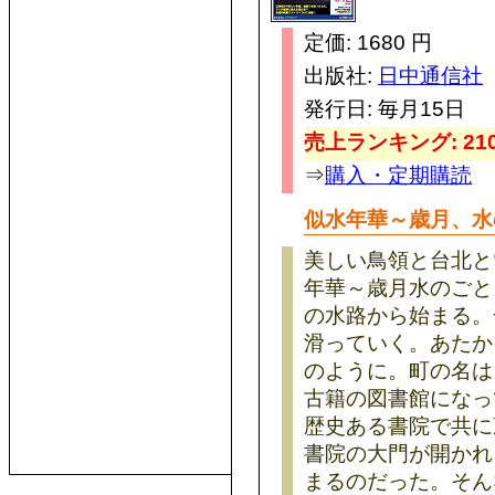
定価: 1680 円
出版社:
日中通信社
発行日: 毎月15日
売上ランキング: 210
⇒
購入・定期購読
似水年華～歳月、水
美しい鳥領と台北と
年華～歳月水のごと
の水路から始まる。
滑っていく。あたか
のように。町の名は
古籍の図書館になっ
歴史ある書院で共に
書院の大門が開かれ
まるのだった。そん