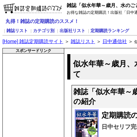
雑誌「似水年華～歳月、水のご
お得な雑誌の定期購読！出版社「日中
丸得！雑誌の定期購読のススメ！
雑誌リスト
カテゴリ別
出版社リスト
定期購読ランキング
｜
｜
｜
｜
[
H
ome] 雑誌定期購読サイト
＞
雑誌リスト
＞
日中通信社
＞
スポンサードリンク
似水年華～歳月、
て
雑誌「似水年華～
の紹介
定期購読の
日中セリフ完