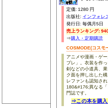
定価: 1280 円
出版社:
インフォレ
発行日: 毎偶月5日
売上ランキング: 940
⇒
購入・定期購読
COSMODE(コスモ
アニメや漫画・ゲー
プレ」。衣装を作っ
剣などの小道具、果
ク面を押し出した構
レファンも認知され
180&#176;異
門誌です。
⇒この本を購入