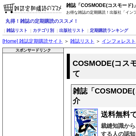
雑誌「COSMODE(コスモード
お得な雑誌の定期購読！出版社「インフォ
丸得！雑誌の定期購読のススメ！
雑誌リスト
カテゴリ別
出版社リスト
定期購読ランキング
｜
｜
｜
｜
[
H
ome] 雑誌定期購読サイト
＞
雑誌リスト
＞
インフォレスト
スポンサードリンク
COSMODE(コ
て
雑誌「COSMOD
介
送料無料
裁縫知識から
する人の認知