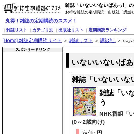
雑誌「いないいないばあっ!」
お得な雑誌の定期購読！出版社「講談社
丸得！雑誌の定期購読のススメ！
雑誌リスト
カテゴリ別
出版社リスト
定期購読ランキング
｜
｜
｜
｜
[
H
ome] 雑誌定期購読サイト
＞
雑誌リスト
＞
講談社.
＞
いない
スポンサードリンク
いないいないばあっ
雑誌「いないいな
雑誌「い
う
NHK番組「
(0～2歳向け)
定価: 円