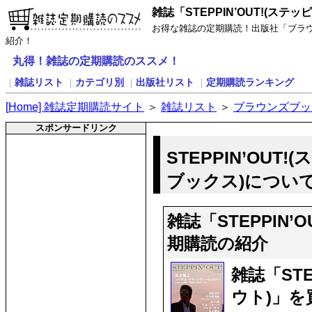
雑誌「STEPPIN’OUT!(ステ
お得な雑誌の定期購読！出版社「ブラウンズ
紹介！
丸得！雑誌の定期購読のススメ！
雑誌リスト
カテゴリ別
出版社リスト
定期購読ランキング
｜
｜
｜
｜
[
H
ome] 雑誌定期購読サイト
＞
雑誌リスト
＞
ブラウンズブッ
スポンサードリンク
STEPPIN’OU
ブックス)につい
雑誌「STEPPIN
期購読の紹介
雑誌「STE
ウト)」を