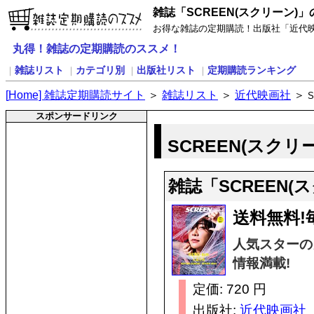
雑誌「SCREEN(スクリーン)
お得な雑誌の定期購読！出版社「近代映画
丸得！雑誌の定期購読のススメ！
雑誌リスト
カテゴリ別
出版社リスト
定期購読ランキング
｜
｜
｜
｜
[
H
ome] 雑誌定期購読サイト
＞
雑誌リスト
＞
近代映画社
＞
スポンサードリンク
SCREEN(スクリ
雑誌「SCREEN
送料無料!
人気スターの
情報満載!
定価: 720 円
出版社:
近代映画社