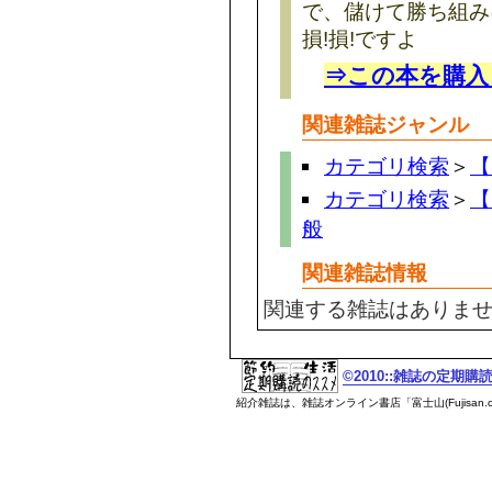
で、儲けて勝ち組み
損!損!ですよ
⇒この本を購入
関連雑誌ジャンル
カテゴリ検索
＞
【
カテゴリ検索
＞
【
般
関連雑誌情報
関連する雑誌はありま
©2010::雑誌の定期
紹介雑誌は、雑誌オンライン書店「富士山(Fujisan.