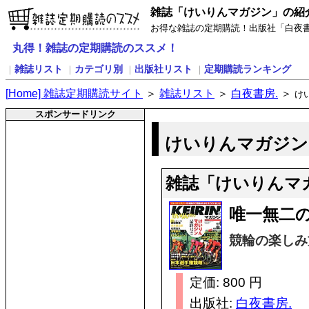
雑誌「けいりんマガジン」の紹
お得な雑誌の定期購読！出版社「白夜書
丸得！雑誌の定期購読のススメ！
雑誌リスト
カテゴリ別
出版社リスト
定期購読ランキング
｜
｜
｜
｜
[
H
ome] 雑誌定期購読サイト
＞
雑誌リスト
＞
白夜書房.
＞
け
スポンサードリンク
けいりんマガジン(
雑誌「けいりんマ
唯一無二
競輪の楽しみ
定価: 800 円
出版社:
白夜書房.