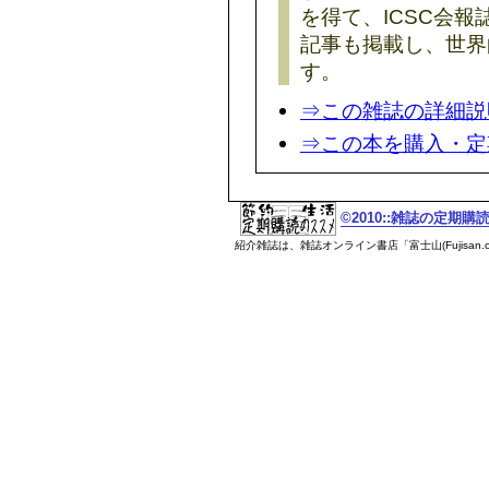
を得て、ICSC会報誌「S
記事も掲載し、世界
す。
⇒この雑誌の詳細説
⇒この本を購入・定
©2010::雑誌の定期
紹介雑誌は、雑誌オンライン書店「富士山(Fujisan.