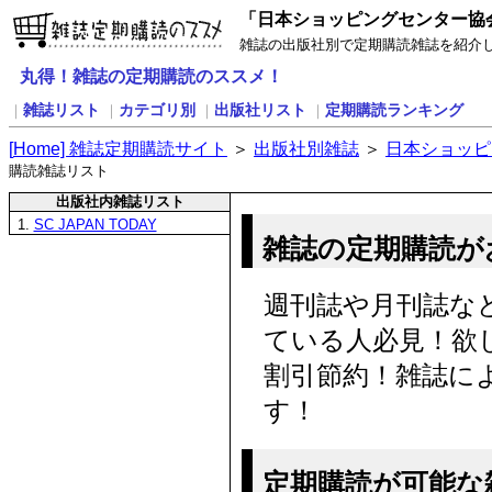
「日本ショッピングセンター協
雑誌の出版社別で定期購読雑誌を紹介
丸得！雑誌の定期購読のススメ！
雑誌リスト
カテゴリ別
出版社リスト
定期購読ランキング
｜
｜
｜
｜
[
H
ome] 雑誌定期購読サイト
＞
出版社別雑誌
＞
日本ショッピ
購読雑誌リスト
出版社内雑誌リスト
1.
SC JAPAN TODAY
雑誌の定期購読が
週刊誌や月刊誌な
ている人必見！欲
割引節約！雑誌に
す！
定期購読が可能な