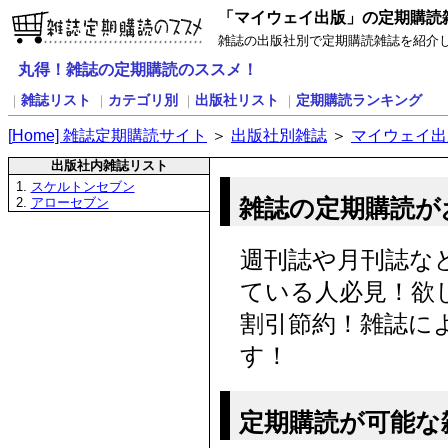
「マイウェイ出版」の定期購読
雑誌の出版社別で定期購読雑誌を紹介
丸得！雑誌の定期購読のススメ！
雑誌リスト
カテゴリ別
出版社リスト
定期購読ランキング
｜
｜
｜
｜
[
H
ome] 雑誌定期購読サイト
＞
出版社別雑誌
＞
マイウェイ出
出版社内雑誌リスト
1.
スケルトンセブン
雑誌の定期購読が
2.
アローセブン
週刊誌や月刊誌な
ている人必見！欲
割引節約！雑誌に
す！
定期購読が可能な