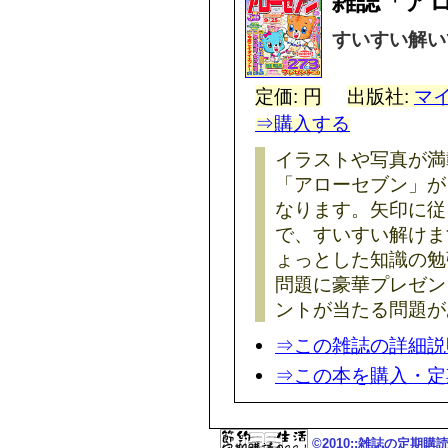
雑誌「ア
すいすい解い
定価: 円
出版社:
マ
⇒購入する
イラストや写真が満
「アローセブン」が
なります。矢印に従
で、すいすい解けま
ょっとした知識の勉
問題に豪華プレゼン
ントが当たる問題が
⇒この雑誌の詳細説
⇒この本を購入・定
©2010::雑誌の定期