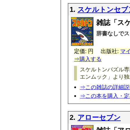
1.
スケルトンセブ
雑誌「ス
辞書なしでス
定価: 円
出版社:
マ
⇒購入する
スケルトンパズル専
エンムック」より独
⇒この雑誌の詳細説
⇒この本を購入・定
2.
アローセブン