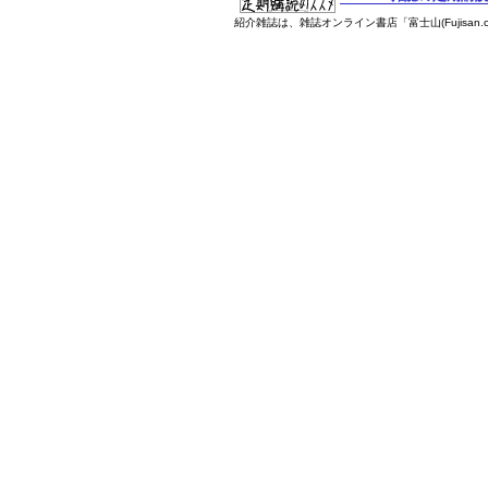
紹介雑誌は、雑誌オンライン書店「富士山(Fujisan.