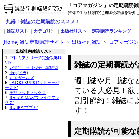
「コアマガジン.」の定期購読雑
雑誌の出版社別で定期購読雑誌を紹介
丸得！雑誌の定期購読のススメ！
雑誌リスト
カテゴリ別
出版社リスト
定期購読ランキング
｜
｜
｜
｜
[
H
ome] 雑誌定期購読サイト
＞
出版社別雑誌
＞
コアマガジン
出版社内雑誌リスト
1.
プレミアムリーチ完全攻略D
雑誌の定期購読が
VD
2.
パチンコオリジナル実戦術
3.
drap(ドラ)
4.
お宝ガールズ
週刊誌や月刊誌な
5.
TATOO BURST(タトゥーバ
ースト)
ている人必見！欲
6.
実話マッドマックス
7.
BREAK MAX(ブレイクマッ
割引節約！雑誌に
クス)
8.
BUBKA(ブブカ)
す！
定期購読が可能な