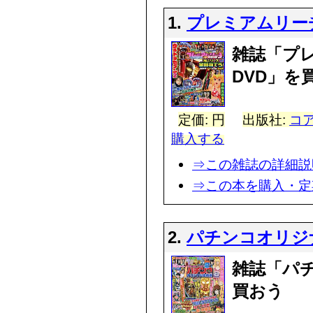
1.
プレミアムリー
雑誌「プ
DVD」を
定価: 円
出版社:
コア
購入する
⇒この雑誌の詳細説
⇒この本を購入・定
2.
パチンコオリジ
雑誌「パ
買おう