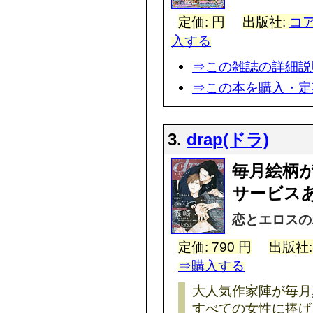
定価: 円
出版社:
コア
入する
⇒この雑誌の詳細説
⇒この本を購入・定
3.
drap(ドラ)
毎月絵柄
サービスあ
恋とエロスの
定価: 790 円
出版社
⇒購入する
大人気作家陣が毎月
すべての女性に捧げ