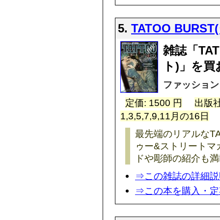
5.
TATOO BUR
雑誌「TAT
ト)」を買
ファッション
定価: 1500 円
出版社
1,3,5,7,9,11月の16日
最先端のリアルなT
ゥー&ストリートマ
ドや彫師の紹介も満載
⇒この雑誌の詳細説
⇒この本を購入・定