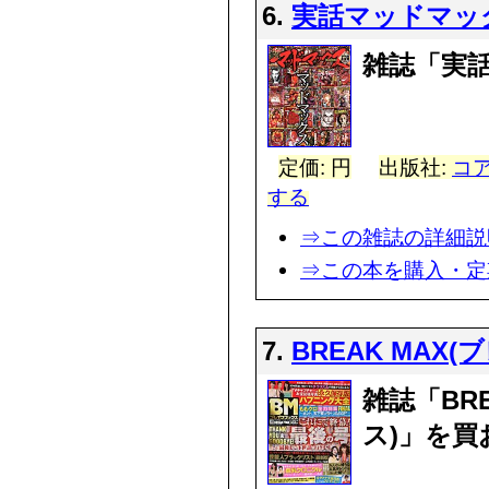
6.
実話マッドマッ
雑誌「実
定価: 円
出版社:
コア
する
⇒この雑誌の詳細説
⇒この本を購入・定
7.
BREAK MAX
雑誌「BR
ス)」を買