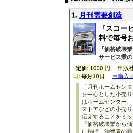
1.
月刊需要創造
『スコー
料で毎号
『価格破壊業
サービス業の
定価: 1050 円
出版社
日: 毎月10日
⇒購入
「月刊ホームセンター
を中心とした小売り
はホームセンター、
ストアなどの小売り
伝えすることをミッ
『価格破壊業から価
に掲げ、消費者の新