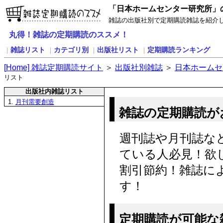
「日本ホームセンター研究所」
雑誌の出版社別で定期購読雑誌を紹介
丸得！雑誌の定期購読のススメ！
雑誌リスト
カテゴリ別
出版社リスト
定期購読ランキング
｜
｜
｜
｜
[
H
ome] 雑誌定期購読サイト
＞
出版社別雑誌
＞
日本ホームセ
リスト
出版社内雑誌リスト
1.
月刊需要創造
雑誌の定期購読が
週刊誌や月刊誌な
ている人必見！欲
割引節約！雑誌に
す！
定期購読が可能な