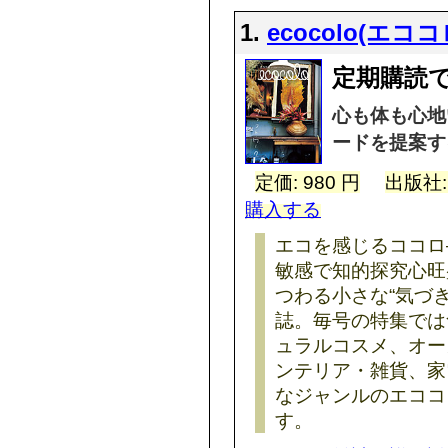
1.
ecocolo(エココ
定期購読で
心も体も心地
ードを提案す
定価: 980 円
出版社
購入する
エコを感じるココロ
敏感で知的探究心旺
つわる小さな“気づ
誌。毎号の特集では
ュラルコスメ、オー
ンテリア・雑貨、家
なジャンルのエココ
す。