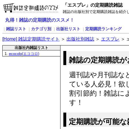
「エスプレ」の定期購読雑誌
雑誌の出版社別で定期購読雑誌を紹介
丸得！雑誌の定期購読のススメ！
雑誌リスト
カテゴリ別
出版社リスト
定期購読ランキング
｜
｜
｜
｜
[
H
ome] 雑誌定期購読サイト
＞
出版社別雑誌
＞
エスプレ
＞
出版社内雑誌リスト
1.
ecocolo(エココロ)
雑誌の定期購読が
週刊誌や月刊誌な
ている人必見！欲
割引節約！雑誌に
す！
定期購読が可能な