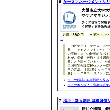
6.
ケースマネージメントシリー
大阪市立大学大
やケアマネジメ
多くの現場で採用さ
く解説する映像教
定価: 16800 円
出版社:
ジャ
る
このビデオは、ケースマネー
見」「アセスメント」から「
の実施」までの技術的なポイ
材が、保健・医療・福祉関係
ることを願っています。 [推
全国在宅介護支援センター協
その方法。【第2巻】ケース
巻】ケースマネージメントに
⇒この雑誌の詳細説明を見る
⇒この本を購入・定期購読す
7.
福祉・新入職員 基礎研修シ
新任介護職・看