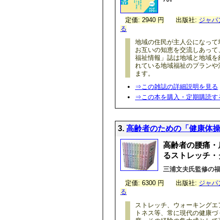
定価: 2940 円
出版社:
ジャパ
る
地域の住民が主人公になって
お互いの知恵を交流しあって
福祉情報」誌は地域と地域を
れている地域福祉のプランや
ます。
⇒この雑誌の詳細説明を見る
⇒この本を購入・定期購読す
3.
高齢者のための「健康体操21
高齢者の腰痛・
るストレッチ・
三浦文夫氏監修の
定価: 6300 円
出版社:
ジャパ
る
ストレッチ、ウォーキングエ
トネス等、常に現代の健康づ