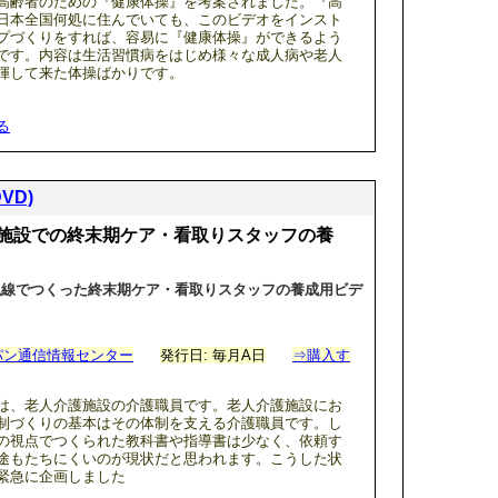
高齢者のための『健康体操』を考案されました。『高
日本全国何処に住んでいても、このビデオをインスト
プづくりをすれば、容易に『健康体操』ができるよう
です。内容は生活習慣病をはじめ様々な成人病や老人
揮して来た体操ばかりです。
る
VD)
施設での終末期ケア・看取りスタッフの養
視線でつくった終末期ケア・看取りスタッフの養成用ビデ
パン通信情報センター
発行日: 毎月A日
⇒購入す
は、老人介護施設の介護職員です。老人介護施設にお
制づくりの基本はその体制を支える介護職員です。し
の視点でつくられた教科書や指導書は少なく、依頼す
途もたちにくいのが現状だと思われます。こうした状
緊急に企画しました