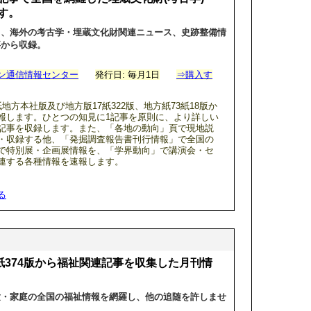
す。
向、海外の考古学・埋蔵文化財関連ニュース、史跡整備情
事から収録。
ン通信情報センター
発行日: 毎月1日
⇒購入す
地方本社版及び地方版17紙322版、地方紙73紙18版か
報します。ひとつの知見に1記事を原則に、より詳しい
記事を収録します。また、「各地の動向」頁で現地説
・収録する他、「発掘調査報告書刊行情報」で全国の
で特別展・企画展情報を、「学界動向」で講演会・セ
連する各種情報を速報します。
る
3紙374版から福祉関連記事を収集した月刊情
童・家庭の全国の福祉情報を網羅し、他の追随を許しませ