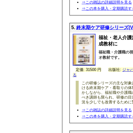
⇒この雑誌の詳細説明を見る
⇒この本を購入・定期購読す
5.
終末期ケア研修シリーズ(V
福祉・老人介護
成教材に
福祉職・介護職の
オ教材です。
定価: 31500 円
出版社:
ジャ
る
この研修シリーズの主な対象
ける終末期ケア・看取りの体
かしながら、福祉職や介護職
べき講師も限られ、研修の目
況を少しでも改善するために
⇒この雑誌の詳細説明を見る
⇒この本を購入・定期購読す