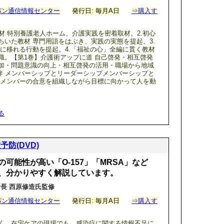
パン通信情報センター
発行日: 毎月A日
⇒購入す
教材 特別養護老人ホーム、介護実践を密着取材。2.初心
ちいた教材 専門用語をはぶき、実践の実態を提起。3.
践に移れる行動を提起。4.「福祉の心」全編に貫く教材
識。【第1巻】介護術アップに道 自己啓発・相互啓発
加・問題意識の向上・相互啓発の活用・職場から地域
介護人の絆 メンバーシップとリーダーシップメンバーシップと
・メンバーの合意を組織しながら目標に向かって人を動
る
防(DVD)
可能性が高い「O-157」「MRSA」など
、分かりやすく解説しています。
長 西原修造氏監修
パン通信情報センター
発行日: 毎月A日
⇒購入す
く、在宅ケアの現場でも、感染症に関する情報不足に