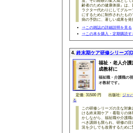
度、その経験の集大成として
齢者のための健康体操』は、
ラクター代わりにしてグルー
にするために制作されたもの
病の予防に、著しい成果を発
⇒この雑誌の詳細説明を見る
⇒この本を購入・定期購読す
4.
終末期ケア研修シリーズ(D
福祉・老人介護
成教材に
福祉職・介護職の
オ教材です。
定価: 31500 円
出版社:
ジャ
る
この研修シリーズの主な対象
ける終末期ケア・看取りの体
かしながら、福祉職や介護職
べき講師も限られ、研修の目
況を少しでも改善するために