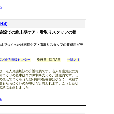
る
HS)
施設での終末期ケア・看取りスタッフの養
視線でつくった終末期ケア・看取りスタッフの養成用ビデ
パン通信情報センター
発行日: 毎月A日
⇒購入す
は、老人介護施設の介護職員です。老人介護施設にお
制づくりの基本はその体制を支える介護職員です。し
の視点でつくられた教科書や指導書は少なく、依頼す
途もたちにくいのが現状だと思われます。こうした状
緊急に企画しました
る