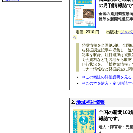
の月刊情報誌で
全国の発掘調査動
報等を新聞報道記
定価: 2310 円
出版社:
ジャパ
る
発掘情報を全国紙5紙、全国紙
ら発掘調査記事を収集し、速
記事を収録。注目遺跡は複数
明会資料などを各地から取材
刊行状況を、「博物館情報」
ミナー情報など発掘調査に関
⇒この雑誌の詳細説明を見る
⇒この本を購入・定期購読す
2.
地域福祉情報
全国の新聞10
報誌です。
老人・障害者・児
ん。