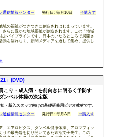
ン通信情報センター
発行日: 毎月10日
⇒購入す
地域の福祉がつぎつぎに創造されはじまっています。
、さらに豊かな地域福祉が創造されます。この「地域
結ぶパイプラインです。日本のいたるところで展開さ
活動を漏れなく、新聞メディアを通して集め、提供し
る
」(DVD)
肩こり・成人病・を前向きに明るく予防す
ダンベル体操の決定版
福祉・新入スタッフ向けの基礎研修用ビデオ教材です。
ン通信情報センター
発行日: 毎月A日
⇒購入す
ア、エアロビクス、ダンベル健康体操、アロマフィッ
くりの最先端を切り開いてきた萱沼文子先生。この