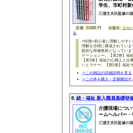
学生、市町村新
三浦文夫氏監修の
定価: 31500 円
出版社:
ジャ
る
<特徴>初心者に理解しやす
理解を目標に構成されていま
践的な研修教材となっていま
テーションー。【第2巻】福
【第3巻】福祉の心構えと仕
いとマナー。【第5巻】福祉
⇒この雑誌の詳細説明を見る
⇒この本を購入・定期購読す
8.
続・福祉 新入職員基礎研修
介護現場につい
ームヘルパー・
三浦文夫氏監修の