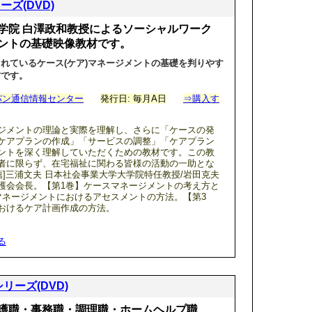
ズ(DVD)
学院 白澤政和教授によるソーシャルワーク
ントの基礎映像教材です。
れているケース(ケア)マネージメントの基礎を判りやす
材です。
パン通信情報センター
発行日: 毎月A日
⇒購入す
ジメントの理論と実際を理解し、さらに「ケースの発
ケアプランの作成」「サービスの調整」「ケアプラン
ントを深く理解していただくための教材です。この教
者に限らず、在宅福祉に関わる皆様の活動の一助とな
薦]三浦文夫 日本社会事業大学大学院特任教授/岩田克夫
護会会長。【第1巻】ケースマネージメントの考え方と
マネージメントにおけるアセスメントの方法。【第3
おけるケア計画作成の方法。
る
リーズ(DVD)
護職・事務職・調理職・ホームヘルプ職、