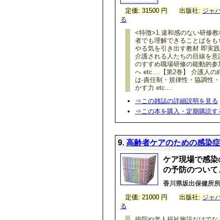
定価: 31500 円
出版社:
ジャ
る
<特徴>1.違和感のない研修
者でも理解できることばをも
やる気を引き出す教材 即実
介護される人たちの目線を意
のすすめ職場研修の能動的参
へ etc....【第2巻】 
は-責任制・規律性・協調性
かす力 etc....
⇒この雑誌の詳細説明を見る
⇒この本を購入・定期購読す
9.
高齢者ケアのための感染症予
ケア現場で感染の
の予防のついて
香川県坂出保健所所
定価: 21000 円
出版社:
ジャ
る
病院や老人福祉施設だけでな