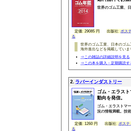
世界のゴム工業、
定価: 29085 円
出版社:
ポス
る
世界のゴム工業、日本のゴム
海外進出などを掲載していま
⇒この雑誌の詳細説明を見る
⇒この本を購入・定期購読す
2.
ラバーインダストリー
ゴム・エラスト
動向を発信。
ゴム・エラストマ
況の情報満載。技
定価: 1260 円
出版社:
ポステ
る