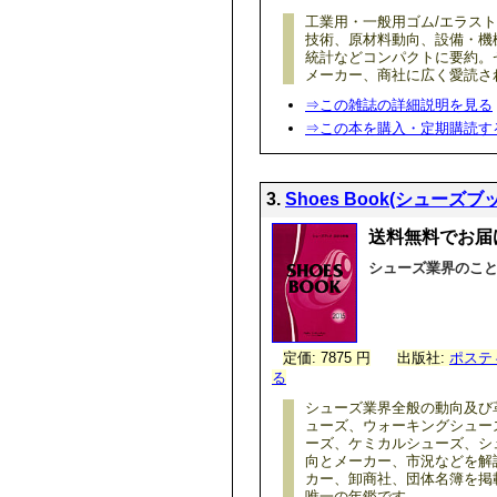
工業用・一般用ゴム/エラス
技術、原材料動向、設備・機
統計などコンパクトに要約。
メーカー、商社に広く愛読さ
⇒この雑誌の詳細説明を見る
⇒この本を購入・定期購読す
3.
Shoes Book(シューズブ
送料無料でお届け
シューズ業界のこ
定価: 7875 円
出版社:
ポステ
る
シューズ業界全般の動向及び
ューズ、ウォーキングシュー
ーズ、ケミカルシューズ、シ
向とメーカー、市況などを解
カー、卸商社、団体名簿を掲
唯一の年鑑です。