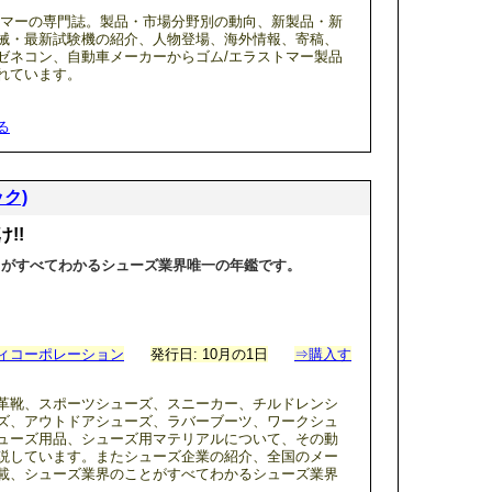
トマーの専門誌。製品・市場分野別の動向、新製品・新
械・最新試験機の紹介、人物登場、海外情報、寄稿、
ゼネコン、自動車メーカーからゴム/エラストマー製品
れています。
る
ック)
!!
とがすべてわかるシューズ業界唯一の年鑑です。
ィコーポレーション
発行日: 10月の1日
⇒購入す
革靴、スポーツシューズ、スニーカー、チルドレンシ
ズ、アウトドアシューズ、ラバーブーツ、ワークシュ
ューズ用品、シューズ用マテリアルについて、その動
説しています。またシューズ企業の紹介、全国のメー
載、シューズ業界のことがすべてわかるシューズ業界