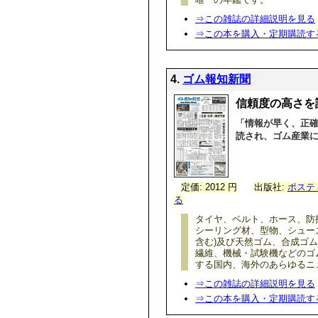
⇒この雑誌の詳細説明を見る
⇒この本を購入・定期購読す
4.
ゴム報知新聞
信頼度の高さを
「情報が早く、正
読され、ゴム産業
定価: 2012 円
出版社:
ポステ
る
タイヤ、ベルト、ホース、防
シーリング材、型物、シュー
含む)及び天然ゴム、合成ゴ
繊維、機械・試験機などのゴ
する国内、海外のあらゆるニ
⇒この雑誌の詳細説明を見る
⇒この本を購入・定期購読す