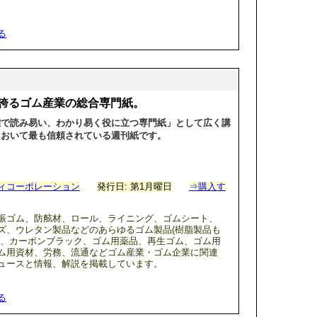
る
誇るゴム産業の総合専門紙。
確で読み易い、わかり易く役に立つ専門紙」として広く講
において最も信頼されている週刊紙です。
ィコーポレーション
発行日: 第1月曜日
⇒購入す
振ゴム、防舷材、ロール、ライニング、ゴムシート、
ズ、ウレタン製品などのあらゆるゴム製品(樹脂製品も
ム、カーボンブラック、ゴム用薬品、再生ゴム、ゴム用
ム用資材、労務、流通などゴム産業・ゴム企業に関連
ュースと情報、解説を掲載しています。
る