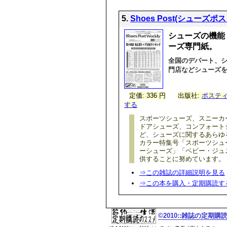
5.
Shoes Post(シューズポス
シューズの機能
ーズ専門紙。
全国のデパート、
門店などシューズ
定価: 336 円
出版社:
ポステ
する
スポーツシューズ、スニーカ
ドアシューズ、コンフォート
ど、シューズに関するあらゆ
カラー特集号「スポーツシュ
ーシューズ」「ベビー・ジュ
供することに努めています。
⇒この雑誌の詳細説明を見る
⇒この本を購入・定期購読す
©2010::雑誌の定期