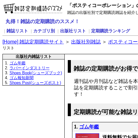
「ポスティコーポレーション」
雑誌の出版社別で定期購読雑誌を紹介
丸得！雑誌の定期購読のススメ！
雑誌リスト
カテゴリ別
出版社リスト
定期購読ランキング
｜
｜
｜
｜
[
H
ome] 雑誌定期購読サイト
＞
出版社別雑誌
＞
ポスティコー
リスト
出版社内雑誌リスト
1.
ゴム年鑑
雑誌の定期購読がお得
2.
ラバーインダストリー
3.
Shoes Book(シューズブック)
4.
ゴム報知新聞
週刊誌や月刊誌など雑誌を本
5.
Shoes Post(シューズポスト)
誌を定期購読することで割引
す！
定期購読が可能な雑誌
1.
ゴム年鑑
送料無料でお届け