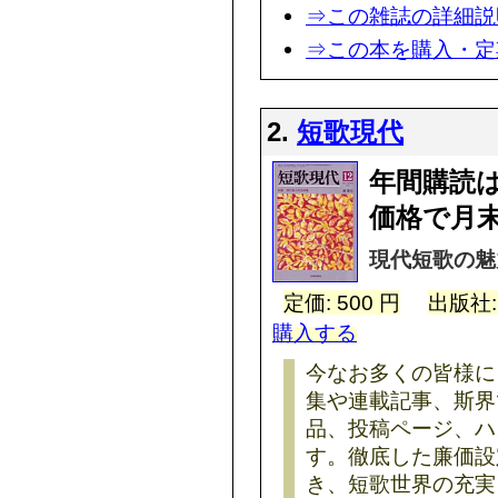
⇒この雑誌の詳細説
⇒この本を購入・定
2.
短歌現代
年間購読
価格で月
現代短歌の魅
定価: 500 円
出版社
購入する
今なお多くの皆様に
集や連載記事、斯界
品、投稿ページ、ハ
す。徹底した廉価設
き、短歌世界の充実