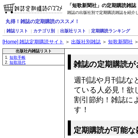
「短歌新聞社」の定期購読雑誌
雑誌の出版社別で定期購読雑誌を紹介
丸得！雑誌の定期購読のススメ！
雑誌リスト
カテゴリ別
出版社リスト
定期購読ランキング
｜
｜
｜
｜
[
H
ome] 雑誌定期購読サイト
＞
出版社別雑誌
＞
短歌新聞社
出版社内雑誌リスト
1.
短歌手帳
雑誌の定期購読が
2.
短歌現代
週刊誌や月刊誌な
ている人必見！欲
割引節約！雑誌に
す！
定期購読が可能な