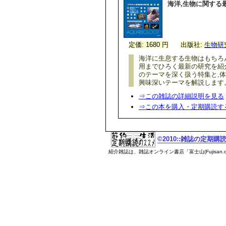
海洋,生物に関する
定価: 1680 円
出版社:
生物研
海洋に生息する生物はもちろ
用までひろく最新の研究を紹
のテーマを深く扱う特集と,
興味深いテーマを解説します
⇒この雑誌の詳細説明を見る
⇒この本を購入・定期購読す
©2010::雑誌の定期
紹介雑誌は、雑誌オンライン書店「富士山(Fujisan.