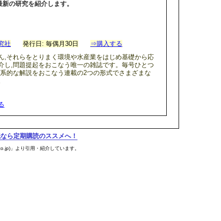
最新の研究を紹介します。
究社
発行日: 毎偶月30日
⇒購入する
ん,それらをとりまく環境や水産業をはじめ基礎から応
介し,問題提起をおこなう唯一の雑誌です。毎号ひとつ
体系的な解説をおこなう連載の2つの形式でさまざまな
。
る
購読なら定期購読のススメへ！
co.jp)」より引用・紹介しています。