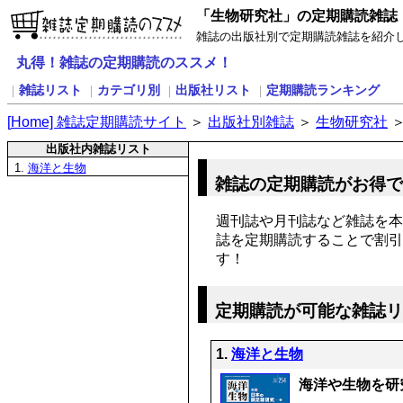
「生物研究社」の定期購読雑誌
雑誌の出版社別で定期購読雑誌を紹介
丸得！雑誌の定期購読のススメ！
雑誌リスト
カテゴリ別
出版社リスト
定期購読ランキング
｜
｜
｜
｜
[
H
ome] 雑誌定期購読サイト
＞
出版社別雑誌
＞
生物研究社
出版社内雑誌リスト
1.
海洋と生物
雑誌の定期購読がお得
週刊誌や月刊誌など雑誌を本
誌を定期購読することで割引
す！
定期購読が可能な雑誌
1.
海洋と生物
海洋や生物を研