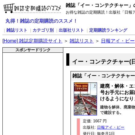
雑誌「イー・コンテクチャー」
お得な雑誌の定期購読！出版社「日報
丸得！雑誌の定期購読のススメ！
雑誌リスト
カテゴリ別
出版社リスト
定期購読ランキング
｜
｜
｜
｜
[
H
ome] 雑誌定期購読サイト
＞
雑誌リスト
＞
日報アイ・ビー
スポンサードリンク
イー・コンテクチャー(
雑誌「イー・コンテクチャー
建廃・解体・エ
号お手元にお届
けるようになり
建物を解体、廃棄
で建設する。
定価: 1667 円
出版社:
日報アイ・ビー
発行日: 毎奇月1日