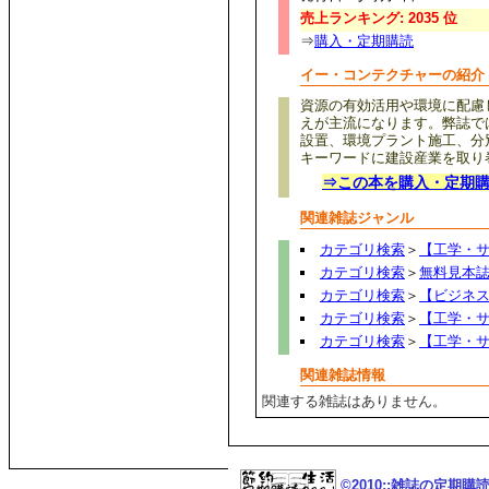
売上ランキング: 2035 位
⇒
購入・定期購読
イー・コンテクチャーの紹介
資源の有効活用や環境に配慮
えが主流になります。弊誌で
設置、環境プラント施工、分
キーワードに建設産業を取り
⇒この本を購入・定期
関連雑誌ジャンル
カテゴリ検索
＞
【工学・
カテゴリ検索
＞
無料見本
カテゴリ検索
＞
【ビジネ
カテゴリ検索
＞
【工学・
カテゴリ検索
＞
【工学・
関連雑誌情報
関連する雑誌はありません。
©2010::雑誌の定期