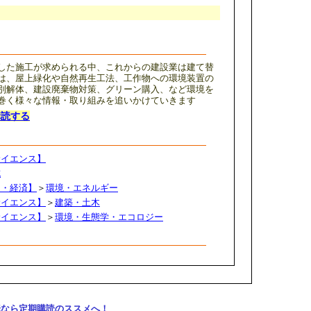
した施工が求められる中、これからの建設業は建て替
は、屋上緑化や自然再生工法、工作物への環境装置の
別解体、建設廃棄物対策、グリーン購入、など環境を
巻く様々な情報・取り組みを追いかけていきます
購読する
サイエンス】
誌
ス・経済】
＞
環境・エネルギー
サイエンス】
＞
建築・土木
サイエンス】
＞
環境・生態学・エコロジー
購読なら定期購読のススメへ！