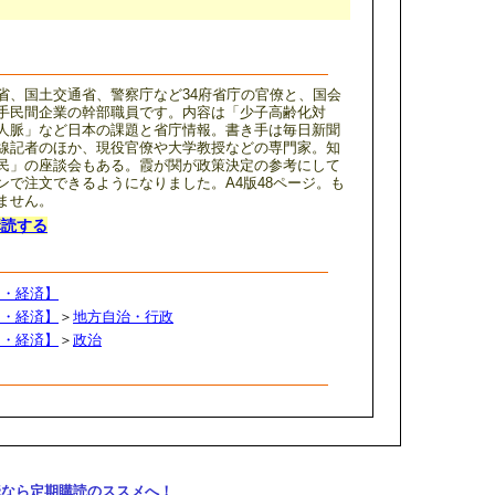
省、国土交通省、警察庁など34府省庁の官僚と、国会
手民間企業の幹部職員です。内容は「少子高齢化対
人脈」など日本の課題と省庁情報。書き手は毎日新聞
線記者のほか、現役官僚や大学教授などの専門家。知
民」の座談会もある。霞が関が政策決定の参考にして
ンで注文できるようになりました。A4版48ページ。も
ません。
購読する
ス・経済】
ス・経済】
＞
地方自治・行政
ス・経済】
＞
政治
購読なら定期購読のススメへ！