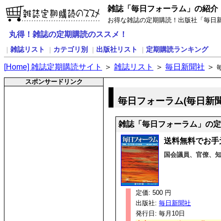
雑誌「毎日フォーラム」の紹介
お得な雑誌の定期購読！出版社「毎日
丸得！雑誌の定期購読のススメ！
雑誌リスト
カテゴリ別
出版社リスト
定期購読ランキング
｜
｜
｜
｜
[
H
ome] 雑誌定期購読サイト
＞
雑誌リスト
＞
毎日新聞社
＞
スポンサードリンク
毎日フォーラム(毎日新
雑誌「毎日フォーラム」の定
送料無料でお手
国会議員、官僚、
定価: 500 円
出版社:
毎日新聞社
発行日: 毎月10日