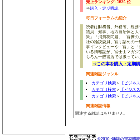
売上ランキング: 1624 位
⇒
購入・定期購読
毎日フォーラムの紹介
読者は財務省、外務省、総務
議員、知事、地方自治体と大
策」「消費税問題」「官僚の
社の論説委員、官庁詰めの一
事インタビューや「官」と「
いる情報誌が、富士山マガジ
ちろん一般書店では扱ってい
⇒この本を購入・定期
関連雑誌ジャンル
カテゴリ検索
＞
【ビジネ
カテゴリ検索
＞
【ビジネ
カテゴリ検索
＞
【ビジネ
関連雑誌情報
関連する雑誌はありません。
©2010::雑誌の定期