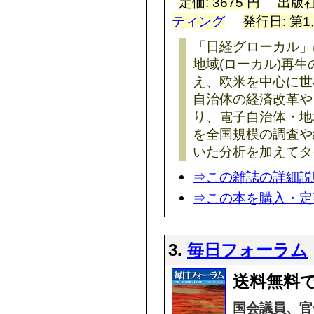
定価: 3675 円
出版社
ティング
発行日: 第1
「日経グローカル」
地域(ローカル)再
え、欧米を中心に世
自治体の経済改革や
り、電子自治体・地
を全国規模の調査や
いた分析を加えてタ
⇒この雑誌の詳細説
⇒この本を購入・定
3.
毎日フォーラム
送料無料で
国会議員、官