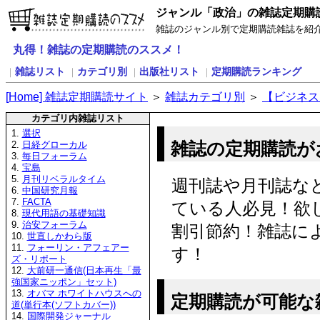
ジャンル「政治」の雑誌定期購
雑誌のジャンル別で定期購読雑誌を紹
丸得！雑誌の定期購読のススメ！
雑誌リスト
カテゴリ別
出版社リスト
定期購読ランキング
｜
｜
｜
｜
[
H
ome] 雑誌定期購読サイト
＞
雑誌カテゴリ別
＞
【ビジネス
カテゴリ内雑誌リスト
1.
選択
雑誌の定期購読が
2.
日経グローカル
3.
毎日フォーラム
4.
宝島
5.
月刊リベラルタイム
週刊誌や月刊誌な
6.
中国研究月報
7.
FACTA
ている人必見！欲
8.
現代用語の基礎知識
9.
治安フォーラム
割引節約！雑誌に
10.
世直しかわら版
11.
フォーリン・アフェアー
す！
ズ・リポート
12.
大前研一通信(日本再生「最
強国家ニッポン」セット)
13.
オバマ ホワイトハウスへの
定期購読が可能な
道(単行本(ソフトカバー))
14.
国際開発ジャーナル