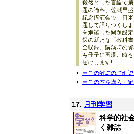
毅然とした言論で第
題の論客、佐瀬昌盛
記念講演会で「日米
題して語りつくしま
を網羅した問題設定
保の新たな「教科書
全収録、講演時の資
も冊子に再現。時を
届けします!
⇒この雑誌の詳細説
⇒この本を購入・定
17.
月刊学習
科学的社
く雑誌