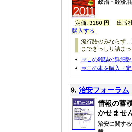
政治・経済用
定価: 3180 円
出版社
購入する
流行語のみならず、
までぎっしり詰まっ
⇒この雑誌の詳細説
⇒この本を購入・定
9.
治安フォーラム
情報の蓄
かせません
治安に関する
載