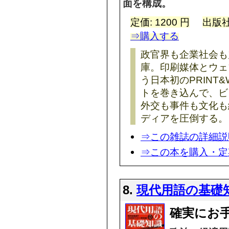
面を構成。
定価: 1200 円
出版社
⇒購入する
政官界も企業社会も
庫。印刷媒体とウェ
う日本初のPRINT
トを巻き込んで、ビ
外交も事件も文化も
ディアを圧倒する。
⇒この雑誌の詳細説
⇒この本を購入・定
8.
現代用語の基礎
確実にお