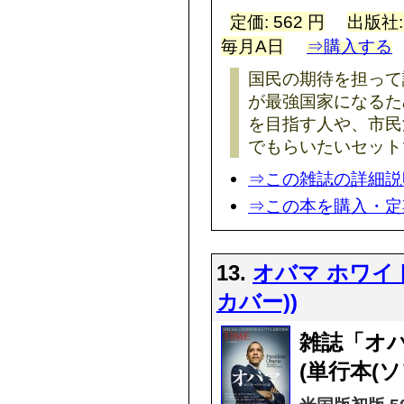
定価: 562 円
出版社
毎月A日
⇒購入する
国民の期待を担って
が最強国家になるた
を目指す人や、市民
でもらいたいセット
⇒この雑誌の詳細説
⇒この本を購入・定
13.
オバマ ホワイ
カバー))
雑誌「オ
(単行本(