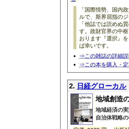
「国際情勢、国内政
ルで、斯界屈指のジ
「他誌では読めぬ質
す。政財官界の中枢
おります『選択』を
ば幸いです。
⇒この雑誌の詳細説
⇒この本を購入・定
2.
日経グローカル
地域創造の
地域経済の実
自治体戦略の