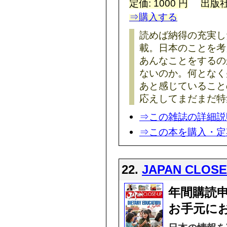
定価: 1000 円
出版社
⇒購入する
読めば納得の充実し
載。日本のことを考
あんなことをするの
ないのか。何となく
あと感じていること
応えしてまだまだ特
⇒この雑誌の詳細説
⇒この本を購入・定
22.
JAPAN CLO
年間購読
お手元に