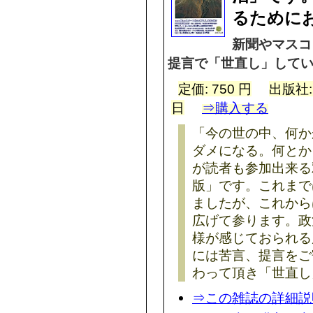
るために
新聞やマスコ
提言で「世直し」して
定価: 750 円
出版社
日
⇒購入する
「今の世の中、何か
ダメになる。何とか
が読者も参加出来る
版」です。これまで
ましたが、これから
広げて参ります。政
様が感じておられる
には苦言、提言をご
わって頂き「世直し
⇒この雑誌の詳細説