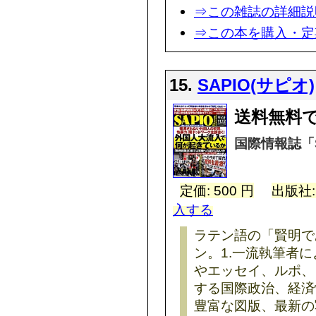
⇒この雑誌の詳細説
⇒この本を購入・定
15.
SAPIO(サピオ)
送料無料
国際情報誌「S
定価: 500 円
出版社
入する
ラテン語の「賢明で
ン。1.一流執筆者
やエッセイ、ルポ、
する国際政治、経済情
豊富な図版、最新の