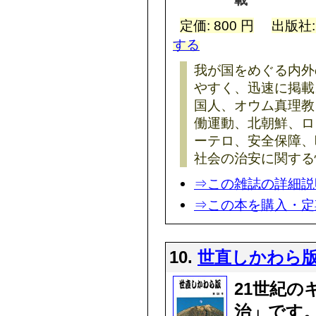
定価: 800 円
出版社
する
我が国をめぐる内外
やすく、迅速に掲載
国人、オウム真理教
働運動、北朝鮮、ロ
ーテロ、安全保障、
社会の治安に関する
⇒この雑誌の詳細説
⇒この本を購入・定
10.
世直しかわら
21世紀の
治」です