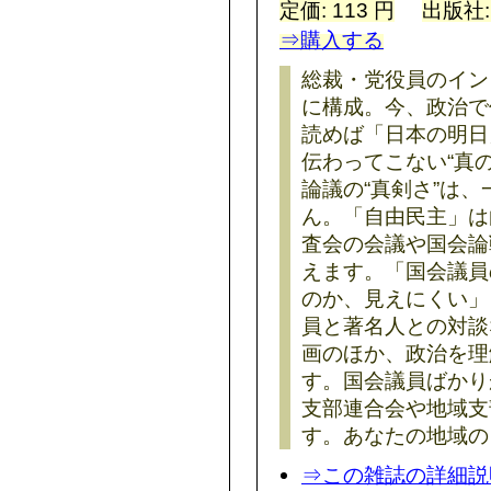
定価: 113 円
出版社
⇒購入する
総裁・党役員のイン
に構成。今、政治で
読めば「日本の明日
伝わってこない“真
論議の“真剣さ”は
ん。「自由民主」は
査会の会議や国会論
えます。「国会議員
のか、見えにくい」
員と著名人との対談な
画のほか、政治を理
す。国会議員ばかり
支部連合会や地域支
す。あなたの地域の
⇒この雑誌の詳細説