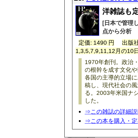
洋雑誌も定
[日本で管理
点から分析
定価: 1490 円
出版社
1,3,5,7,9,11,12月の10
1970年創刊。政
の根幹を成す文化や
各国の主導的立場に
稿し、現代社会の風
る。2003年米国
した。
⇒この雑誌の詳細説
⇒この本を購入・定