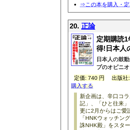
⇒この本を購入・定
20.
正論
定期購読1
得!日本
日本人の鼓動
プのオピニオ
定価: 740 円
出版社
購入する
新企画は、辛口コラ
記」、「ひと往来」
更に2月からはご愛
「HNKウォッチン
誅NHK殿」をスタ