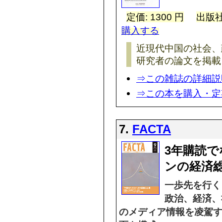
定価: 1300 円
出版社
購入する
近現代中国の社会、
研究者の論文を掲載
⇒この雑誌の詳細説
⇒この本を購入・定
7.
FACTA
3年購読で
ンの経済総
一歩先を行く
政治、経済、
のメディア情報を凌駕