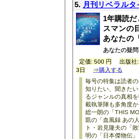
5.
月刊リベラルタ
1年購読だ
スマンの
あなたの
あなたの疑問
定価: 500 円
出版社
3日
⇒購入する
毎号の特集は読者の
知りたい、聞きたい
るジャンルの真相を
載執筆陣も多角度か
総一朗の「THIS M
凱の「血風録 あの
ト・岩見隆夫の「敗
明の「日本傑物伝」