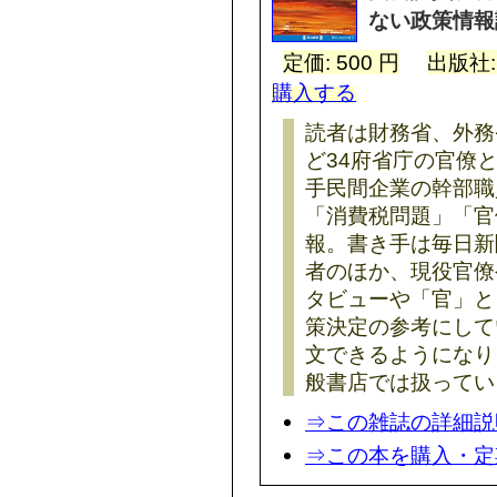
ない政策情報
定価: 500 円
出版社
購入する
読者は財務省、外務
ど34府省庁の官僚
手民間企業の幹部職
「消費税問題」「官
報。書き手は毎日新
者のほか、現役官僚
タビューや「官」と
策決定の参考にして
文できるようになり
般書店では扱ってい
⇒この雑誌の詳細説
⇒この本を購入・定