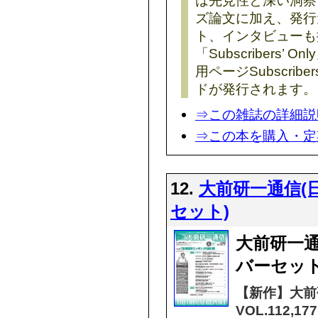
は先見性と深い洞察
ズ論文に加え、発行
ト、インタビューも
「Subscribers
用ページSubscribe
ドが発行されます。
⇒この雑誌の詳細説
⇒この本を購入・定
12.
大前研一通信(
セット)
大前研一
バーセッ
【新作】大前
VOL.112,177