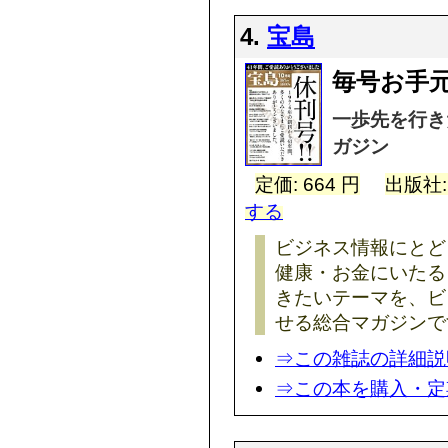
4.
宝島
毎号お手
一歩先を行き
ガジン
定価: 664 円
出版社
する
ビジネス情報にとど
健康・お金にいたる
きたいテーマを、ビ
せる総合マガジンで
⇒この雑誌の詳細説
⇒この本を購入・定