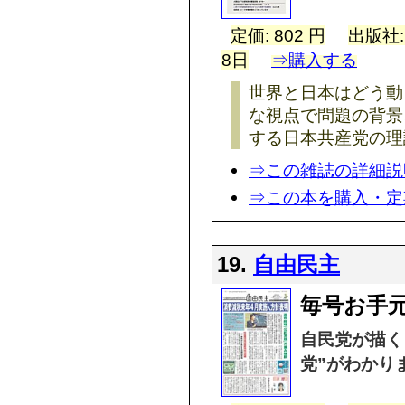
定価: 802 円
出版社
8日
⇒購入する
世界と日本はどう動
な視点で問題の背景
する日本共産党の理
⇒この雑誌の詳細説
⇒この本を購入・定
19.
自由民主
毎号お手
自民党が描く
党”がわかり