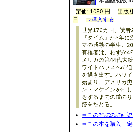
米国版初版 
定価: 1050 円
出版社
日
⇒購入する
世界176カ国、読者
『タイム』が3年に
マの感動の半生。20
有権者は、わずか4
メリカの第44代大
ワイトハウスへの道
を描き出す。ハワイ
始まり、アメリカ史
ン・マケインを制し
をするまでの道のり
跡をたどる。
⇒この雑誌の詳細説
⇒この本を購入・定