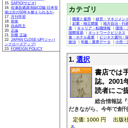
15.
SAPIO(サピオ)
カテゴリ
16.
佐瀬昌盛講演録CD版-日米安
保は次の50年を耐えられるか-
17.
月刊学習
｜
職業と雇用
｜
経営・マネジメン
18.
前衛
｜
起業・独立開業
｜
地方自治・行
19.
自由民主
業
｜
キャリア・転職情報
｜
環境・
20.
正論
国際貿易
｜
ネットワークビジネス
21.
別冊 正論
食・ホテル産業
｜
ビジネス週刊・
22.
JAPAN CLOSE-UP(ジャパ
政治
｜
年鑑・業界データ
｜
小売・
ンクローズアップ)
23.
FOREIGN POLICY
1.
選択
書店では
誌。200
読者にご
総合情報誌『
だきながら、今年で創刊
定価: 1000 円
出版社
る