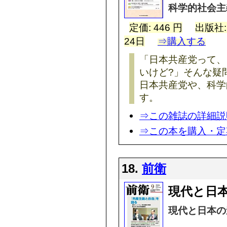
科学的社会主
定価: 446 円
出版社
24日
⇒購入する
「日本共産党って、
いけど?」そんな疑
日本共産党や、科学
す。
⇒この雑誌の詳細説
⇒この本を購入・定
18.
前衛
現代と日
現代と日本の