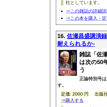
柱としています。
⇒この雑誌の詳細説
⇒この本を購入・定
16.
佐瀬昌盛講演録
耐えられるか-
雑誌「佐瀬
は次の50
う
正論特別号は
す。
定価: 2000 円
出版社
⇒購入する