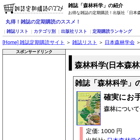
雑誌「森林科学」の紹介
お得な雑誌の定期購読！出版社「日本
丸得！雑誌の定期購読のススメ！
雑誌リスト
カテゴリ別
出版社リスト
定期購読ランキング
｜
｜
｜
｜
[
H
ome] 雑誌定期購読サイト
＞
雑誌リスト
＞
日本森林学会
スポンサードリンク
森林科学(日本森林
雑誌「森林科学」
確実にお
森林について
定価: 1000 円