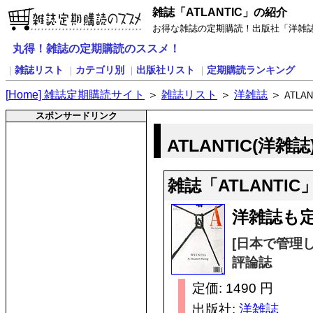
雑誌「ATLANTIC」の紹介
お得な雑誌の定期購読！出版社「洋雑誌」
丸得！雑誌の定期購読のススメ！
雑誌リスト
カテゴリ別
出版社リスト
定期購読ランキング
｜
｜
｜
｜
[
H
ome] 雑誌定期購読サイト
＞
雑誌リスト
＞
洋雑誌
＞
ATLAN
スポンサードリンク
ATLANTIC(洋雑
雑誌「ATLANTI
洋雑誌も定
[日本で管理
評論誌
定価: 1490 円
出版社:
洋雑誌