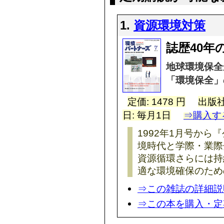
1.
資源環境対策
誌歴40年
地球環境保全
「環境保全」
定価: 1478 円
出版社
日: 毎月1日
⇒購入す
1992年1月号か
境時代と学際・業際
資源循環さらには持
適な環境確保のため
⇒この雑誌の詳細説
⇒この本を購入・定