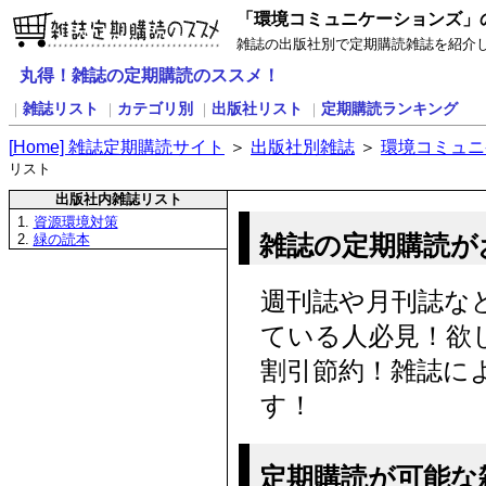
「環境コミュニケーションズ」
雑誌の出版社別で定期購読雑誌を紹介
丸得！雑誌の定期購読のススメ！
雑誌リスト
カテゴリ別
出版社リスト
定期購読ランキング
｜
｜
｜
｜
[
H
ome] 雑誌定期購読サイト
＞
出版社別雑誌
＞
環境コミュニ
リスト
出版社内雑誌リスト
1.
資源環境対策
雑誌の定期購読が
2.
緑の読本
週刊誌や月刊誌な
ている人必見！欲
割引節約！雑誌に
す！
定期購読が可能な