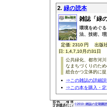
2.
緑の読本
雑誌「緑
環境をめぐる
法、技術、理
定価: 2310 円
出版社
日: 1,4,7,10月の31日
公共緑化、都市河川
なまちづくりのため
総合かつ立体的に捉
⇒この雑誌の詳細説
⇒この本を購入・定
©2010::雑誌の定期