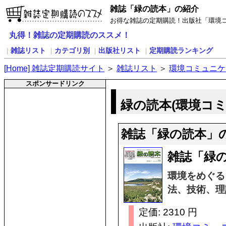
雑誌「緑の読本」の紹介
お得な雑誌の定期購読！出版社「環境
丸得！雑誌の定期購読のススメ！
雑誌リスト
カテゴリ別
出版社リスト
定期購読ランキング
｜
｜
｜
｜
[
H
ome] 雑誌定期購読サイト
＞
雑誌リスト
＞
環境コミュニケ
スポンサードリンク
緑の読本(環境コ
雑誌「緑の読本」
雑誌「緑
環境をめぐる
法、技術、理
定価: 2310 円