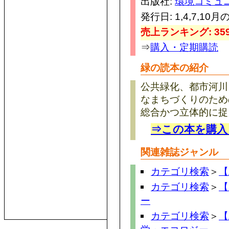
出版社:
環境コミュ
発行日: 1,4,7,10月
売上ランキング: 359
⇒
購入・定期購読
緑の読本の紹介
公共緑化、都市河川
なまちづくりのため
総合かつ立体的に捉
⇒この本を購入
関連雑誌ジャンル
カテゴリ検索
＞
【
カテゴリ検索
＞
【
ー
カテゴリ検索
＞
【