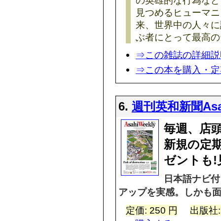
見つめるヒューマニ
来、世界中の人々に
ぶ者にとって最高の
⇒この雑誌の詳細説
⇒この本を購入・定
6.
週刊英和新聞Asa
毎週、店頭
新規の定
ゼントも!
日本語ナビ付
アップを実感。しかも面
定価: 250 円
出版社