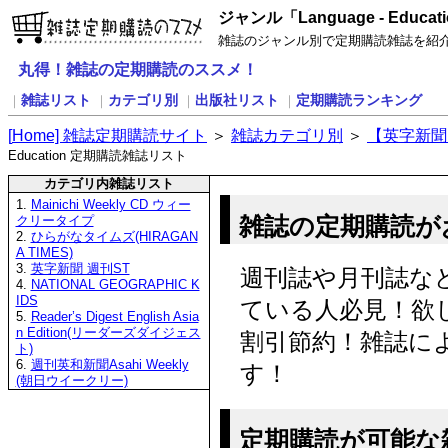
ジャンル「Language - Edu
雑誌のジャンル別で定期購読雑誌を紹
丸得！雑誌の定期購読のススメ！
雑誌リスト
カテゴリ別
出版社リスト
定期購読ランキング
｜
｜
｜
｜
[
H
ome] 雑誌定期購読サイト
＞
雑誌カテゴリ別
＞
【英字新聞
Education 定期購読雑誌リスト
カテゴリ内雑誌リスト
1.
Mainichi Weekly CD ウィー
雑誌の定期購読が
クリータイプ
2.
ひらがなタイムズ(HIRAGAN
A TIMES)
3.
英字新聞 週刊ST
週刊誌や月刊誌な
4.
NATIONAL GEOGRAPHIC K
IDS
ている人必見！欲
5.
Reader’s Digest English Asia
n Edition(リーダーズダイジェス
割引節約！雑誌に
ト)
6.
週刊英和新聞Asahi Weekly
す！
(朝日ウイークリー)
定期購読が可能な