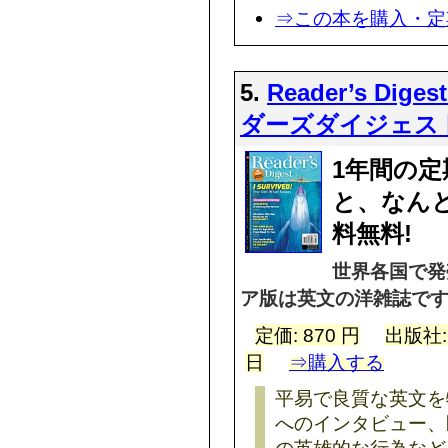
⇒この本を購入・定
5.
Reader’s Diges
ダーズダイジェス
1年間の
と、なんと
料無料!
世界各国で発売さ
ア版は英文の洋雑誌で
定価: 870 円
出版社
日
⇒購入する
平易で良質な英文を特徴
へのインタビュー、
の英雄的な行為など