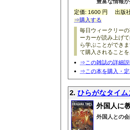
豊富な情報が
定価: 1600 円
出版社
⇒購入する
毎日ウィークリーの
ーカーが読み上げて
ら学ぶことができま
て購入されることを
⇒この雑誌の詳細説
⇒この本を購入・定
2.
ひらがなタイムズ(H
外国人に
外国人との会