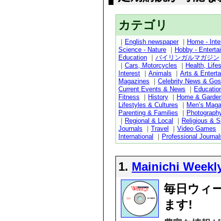
カテゴリ
｜
English newspaper
｜
Home - Inter
Science - Nature
｜
Hobby - Enterta
Education
｜
バイリンガルマガジン
｜
Cars, Motorcycles
｜
Health, Life
Interest
｜
Animals
｜
Arts & Entert
Magazines
｜
Celebrity News & Gos
Current Events & News
｜
Educatio
Fitness
｜
History
｜
Home & Garde
Lifestyles & Cultures
｜
Men’s Maga
Parenting & Families
｜
Photograph
｜
Regional & Local
｜
Religious & Sp
Journals
｜
Travel
｜
Video Games
International
｜
Professional Journal
1.
Mainichi We
毎日ウィ
ます!