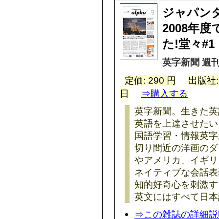
ジャパン
2008年
た!堂々#1
英字新聞 週刊
定価: 290 円
出版社
日
⇒購入する
英字新聞。生きた英
英語を上達させたい
国語学習・情報英字
切り間近の洋画のダ
やアメリカ、イギリ
ネイティブな会話表
知的好奇心を刺激す
英文にはすべて日本
⇒この雑誌の詳細説