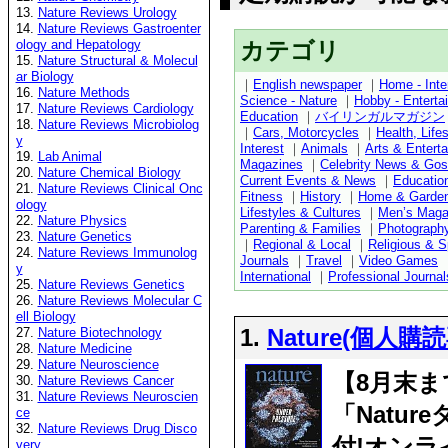
13.
Nature Reviews Urology
14.
Nature Reviews Gastroenter
カテゴリ
ology and Hepatology
15.
Nature Structural & Molecul
ar Biology
｜
English newspaper
｜
Home - Inter
16.
Nature Methods
Science - Nature
｜
Hobby - Enterta
17.
Nature Reviews Cardiology
Education
｜
バイリンガルマガジン
18.
Nature Reviews Microbiolog
｜
Cars, Motorcycles
｜
Health, Life
y
Interest
｜
Animals
｜
Arts & Entert
19.
Lab Animal
Magazines
｜
Celebrity News & Gos
20.
Nature Chemical Biology
Current Events & News
｜
Educatio
21.
Nature Reviews Clinical Onc
Fitness
｜
History
｜
Home & Garde
ology
Lifestyles & Cultures
｜
Men’s Maga
22.
Nature Physics
Parenting & Families
｜
Photograph
23.
Nature Genetics
｜
Regional & Local
｜
Religious & Sp
24.
Nature Reviews Immunolog
Journals
｜
Travel
｜
Video Games
y
International
｜
Professional Journal
25.
Nature Reviews Genetics
26.
Nature Reviews Molecular C
ell Biology
1.
Nature(個人購
27.
Nature Biotechnology
28.
Nature Medicine
29.
Nature Neuroscience
【8月末ま
30.
Nature Reviews Cancer
31.
Nature Reviews Neuroscien
「Natu
ce
32.
Nature Reviews Drug Disco
付!オンラ
very