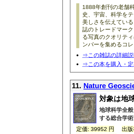
1888年創刊の老
史、宇宙、科学をテ
美しさを伝えている
誌のトレードマーク
る写真のクオリティ
ンバーを集めるコレ
⇒この雑誌の詳細説
⇒この本を購入・定
11.
Nature Geosci
対象は地球
地球科学全般
する総合学術
定価: 39952 円
出版