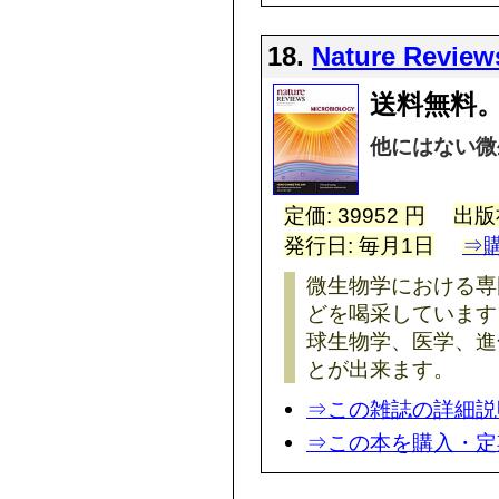
18.
Nature Review
送料無料。
他にはない微
定価: 39952 円
出版
発行日: 毎月1日
⇒
微生物学における専
どを喝采しています
球生物学、医学、進
とが出来ます。
⇒この雑誌の詳細説
⇒この本を購入・定