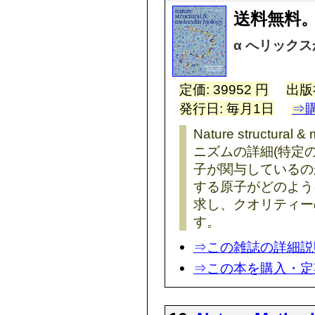
送料無料。
α へリック
定価: 39952 円
出版
発行日: 毎月1日
⇒
Nature structura
ニズムの詳細(特定
子が関与しているの
する原子がどのよう
求し、クオリティー
す。
⇒この雑誌の詳細説
⇒この本を購入・定