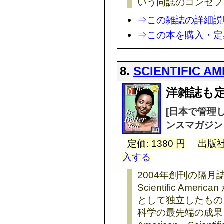
いう同誌のコンセプ
⇒この雑誌の詳細説
⇒この本を購入・定
8.
SCIENTIFIC A
洋雑誌も定
[日本で管理
ンスマガジン
定価: 1380 円
出版社
入する
2004年創刊の隔
Scientific Am
として独立したもの
科学の最先端の成果を紹