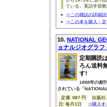
から1975年に創刊
ている。英語学習教
⇒この雑誌の詳細説
⇒この本を購入・定
10.
NATIONAL G
ョナルジオグラフ
定期購読は
ろん送料
す!
1888年の創
されている「NATIONAL
定価: 987 円
出版社
日: 毎月1日
⇒購入す