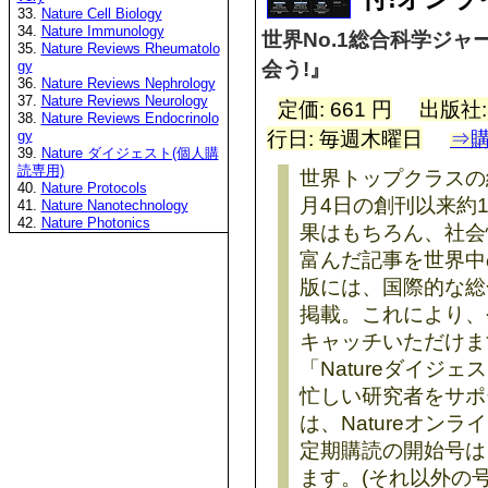
33.
Nature Cell Biology
34.
Nature Immunology
世界No.1総合科学ジャー
35.
Nature Reviews Rheumatolo
会う!』
gy
36.
Nature Reviews Nephrology
37.
Nature Reviews Neurology
定価: 661 円
出版社
38.
Nature Reviews Endocrinolo
行日: 毎週木曜日
⇒
gy
39.
Nature ダイジェスト(個人購
読専用)
世界トップクラスの総合
40.
Nature Protocols
月4日の創刊以来約
41.
Nature Nanotechnology
42.
Nature Photonics
果はもちろん、社会
富んだ記事を世界中の
版には、国際的な総
掲載。これにより、今
キャッチいただけま
「Natureダイジェ
忙しい研究者をサポー
は、Natureオン
定期購読の開始号は
ます。(それ以外の