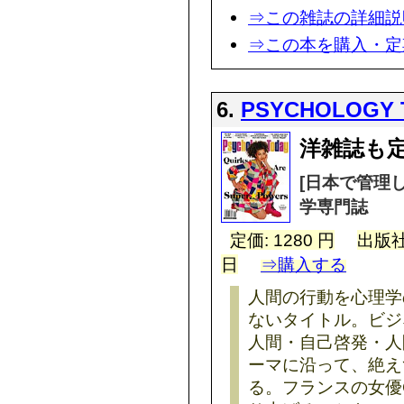
⇒この雑誌の詳細説
⇒この本を購入・定
6.
PSYCHOLOGY 
洋雑誌も定
[日本で管理
学専門誌
定価: 1280 円
出版社
日
⇒購入する
人間の行動を心理学
ないタイトル。ビジ
人間・自己啓発・人
ーマに沿って、絶え
る。フランスの女優Cha