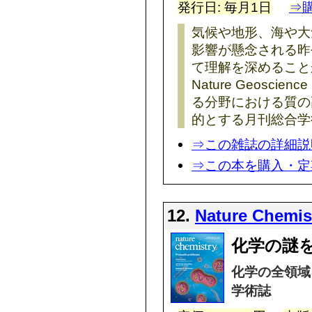
発行日: 毎月1日
⇒
気候や地形、海や大
影響が懸念される昨
て理解を深めること
Nature Geosc
る分野における質の
的とする月刊総合学
⇒この雑誌の詳細説
⇒この本を購入・定
12.
Nature Chemis
化学の謎を
化学の全領域
学術誌