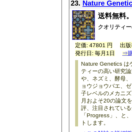
23.
Nature Geneti
送料無料。
クオリティー
定価: 47801 円
出版
発行日: 毎月1日
⇒
Nature Genet
ティーの高い研究論
や、ネズミ、酵母、
ョウジョウバエ、ゼ
子レベルのメカニズ
月およそ20の論文
評、注目されている
「Progress」
トします。