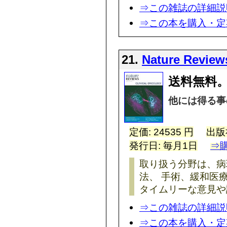
⇒この雑誌の詳細説
⇒この本を購入・定
21.
Nature Review
送料無料。
他には得る事
定価: 24535 円
出版
発行日: 毎月1日
⇒
取り扱う分野は、病
法、 手術、緩和医
タイムリーな意見や
⇒この雑誌の詳細説
⇒この本を購入・定