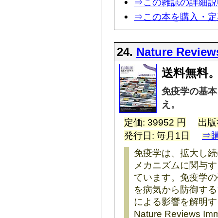
⇒この雑誌の詳細説
⇒この本を購入・定
24.
Nature Revie
送料無料。
免疫学の基本
え。
定価: 39952 円
出版
発行日: 毎月1日
⇒
免疫学は、拡大し続
メカニズムに関与す
ています。免疫学の
を病気から防御する
による影響を解明す
Nature Review