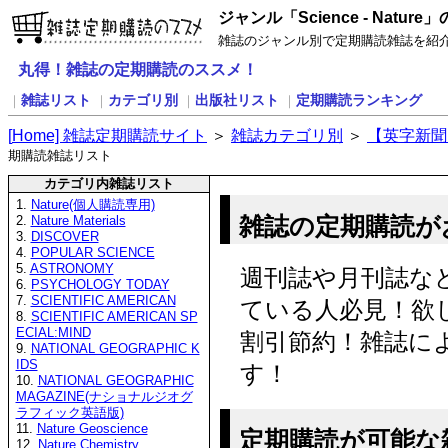
ジャンル「Science - Natu
雑誌のジャンル別で定期購読雑誌を紹
丸得！雑誌の定期購読のススメ！
雑誌リスト
カテゴリ別
出版社リスト
定期購読ランキング
｜
｜
｜
｜
[
H
ome] 雑誌定期購読サイト
＞
雑誌カテゴリ別
＞
【英字新聞
期購読雑誌リスト
カテゴリ内雑誌リスト
1.
Nature(個人購読専用)
雑誌の定期購読が
2.
Nature Materials
3.
DISCOVER
4.
POPULAR SCIENCE
5.
ASTRONOMY
週刊誌や月刊誌な
6.
PSYCHOLOGY TODAY
7.
SCIENTIFIC AMERICAN
ている人必見！欲
8.
SCIENTIFIC AMERICAN SP
ECIAL:MIND
割引節約！雑誌に
9.
NATIONAL GEOGRAPHIC K
IDS
す！
10.
NATIONAL GEOGRAPHIC
MAGAZINE(ナショナルジオグ
ラフィック英語版)
11.
Nature Geoscience
定期購読が可能な
12.
Nature Chemistry