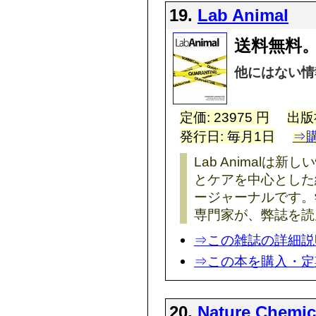
19.
Lab Animal
送料無料。
他にはない情
定価: 23975 円
出版
発行日: 毎月1日
⇒
Lab Animal
とケアを中心とした
ージャーナルです。学
専門家が、弊誌を読
⇒この雑誌の詳細説
⇒この本を購入・定
20.
Nature Chemic