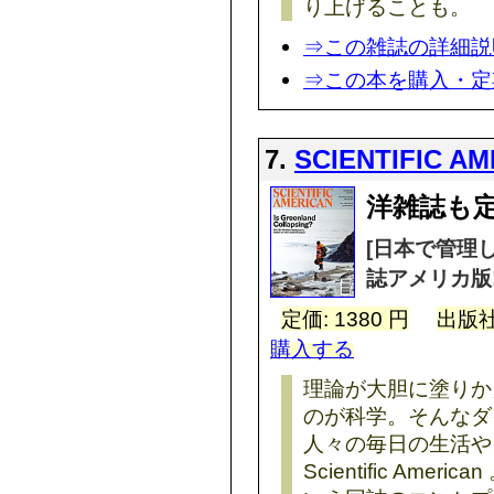
り上げることも。
⇒この雑誌の詳細説
⇒この本を購入・定
7.
SCIENTIFIC A
洋雑誌も定
[日本で管理
誌アメリカ版!
定価: 1380 円
出版社
購入する
理論が大胆に塗りか
のが科学。そんなダ
人々の毎日の生活や
Scientific Am