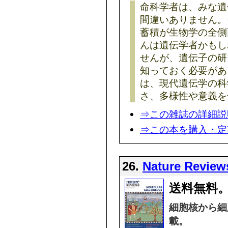
命科学者は、みな遺
間違いありません。
蓄積が生物学の全側
んは遺伝学者かもし
せんが、遺伝子の研
知っておく必要があります。
は、現代遺伝学の科
さ、多様性や意義を
⇒この雑誌の詳細説
⇒この本を購入・定
26.
Nature Reviews
送料無料。
細胞核から細
載。