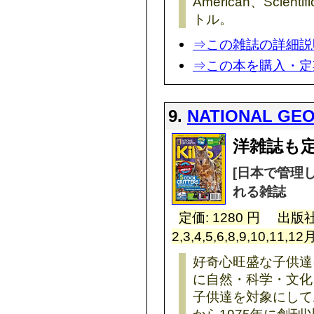
American、Scient
トル。
⇒この雑誌の詳細説
⇒この本を購入・定
9.
NATIONAL GEO
洋雑誌も定
[日本で管理
れる雑誌
定価: 1280 円
出版社
2,3,4,5,6,8,9,10,11,
好奇心旺盛な子供達
に自然・科学・文化
子供達を対象にしており、Na