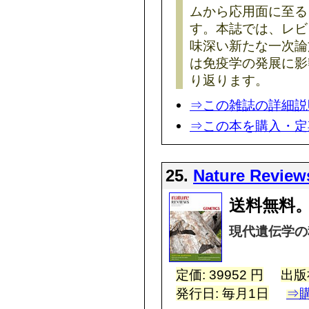
ムから応用面に至る
す。本誌では、レビ
味深い新たな一次論
は免疫学の発展に影
り返ります。
⇒この雑誌の詳細説
⇒この本を購入・定
25.
Nature Review
送料無料。
現代遺伝学の
定価: 39952 円
出版
発行日: 毎月1日
⇒