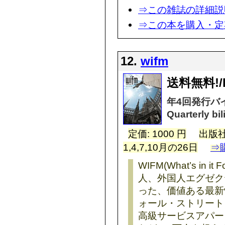
⇒この雑誌の詳細説
⇒この本を購入・定
12.
wifm
送料無料!/Fr
年4回発行バ
Quarterly bil
定価: 1000 円
出版社
1,4,7,10月の26日
⇒
WIFM(What’s in
人、外国人エグゼク
った、価値ある最新
ォール・ストリート
高級サービスアパー