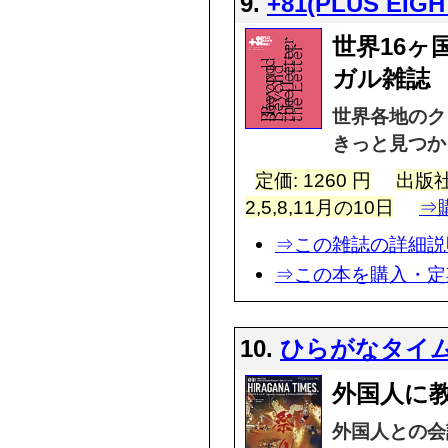
9.
+81(PLUS EIGH
世界16
ガル雑誌
世界各地のク
きっと見つかる
定価: 1260 円
出版社
2,5,8,11月の10日
⇒
⇒この雑誌の詳細説
⇒この本を購入・定
10.
ひらがなタイムズ(
外国人に
外国人との会