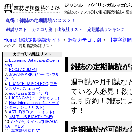
ジャンル「バイリンガルマガジ
雑誌のジャンル別で定期購読雑誌を紹
丸得！雑誌の定期購読のススメ！
雑誌リスト
カテゴリ別
出版社リスト
定期購読ランキング
｜
｜
｜
｜
[
H
ome] 雑誌定期購読サイト
＞
雑誌カテゴリ別
＞
【英字新聞
マガジン 定期購読雑誌リスト
カテゴリ内雑誌リスト
1.
Economic Data(Japan&Germ
雑誌の定期購読が
any)
2.
BCCJ ACUMEN
3.
JAPANMARKT(ヤーパンマル
クト)
週刊誌や月刊誌な
4.
FRANCE JAPON ECO(フラ
ンスジャポンエコー)
ている人必見！欲
5.
eco+waza(エコトワザ)
6.
IHCSA Cafe(イークサカフェ)
割引節約！雑誌に
7.
New Internationalist(ニューイ
ンターナショナリスト)
す！
8.
ART iT(季刊アートイット)
9.
+81(PLUS EIGHTY ONE)
10.
ひらがなタイムズ(HIRAGA
NA TIMES)
定期購読が可能な
11.
英字新聞 週刊ST