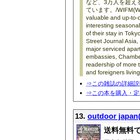
など、3万人を超え
ています。/WIFM(What’s
valuable and up-to-d
interesting seasona
of their stay in Tok
Street Journal Asia,
major serviced apar
embassies, Chambe
readership of more 
and foreigners living
⇒この雑誌の詳細説
⇒この本を購入・定
13.
outdoor ja
送料無料