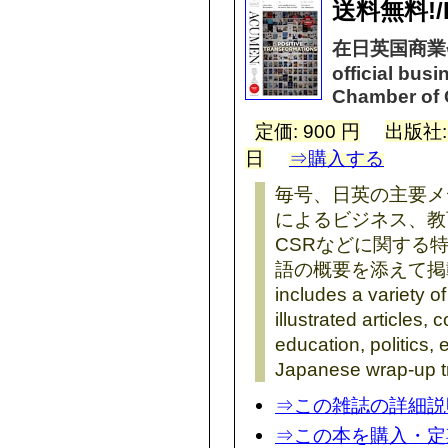
送料無料!/Fr
在日英国商業会
official bus
Chamber of
定価: 900 円
出版社
日
⇒購入する
毎号、日英の主要メ
によるビジネス、教
CSRなどに関する
語の概要を添えて掲載して
includes a variety of
illustrated articles,
education, politics, 
Japanese wrap-up tra
⇒この雑誌の詳細説
⇒この本を購入・定