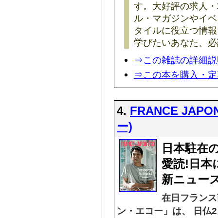
す。大好評の求人・
ル・マガジンやイベ
タイルに役立つ情報
学びたいあなた、必読
⇒この雑誌の詳細説
⇒この本を購入・定
4.
FRANCE JA
ー)
日本駐在
愛読!日
新ニュー
在日フランス
ン・エコー」は、 日仏