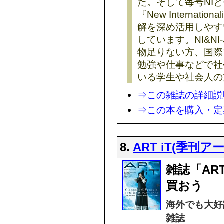
た。そして毎号NI
『New Internati
解を深め活用しやす
しています。NI&N
物足りない方、国際
勉強や仕事などで社
いる学生や社会人の
⇒この雑誌の詳細説
⇒この本を購入・定
8.
ART iT(季刊ア
雑誌「AR
買おう
海外でも大好
雑誌