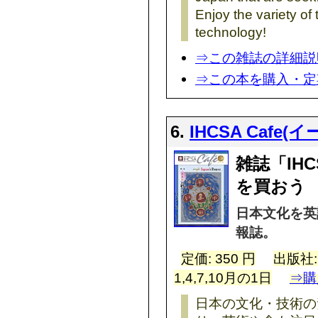
Enjoy the variety of 
technology!
⇒この雑誌の詳細説
⇒この本を購入・定
6.
IHCSA Cafe
雑誌「IHC
を買おう
日本文化を英
報誌。
定価: 350 円
出版社
1,4,7,10月の1日
⇒購
日本の文化・技術の