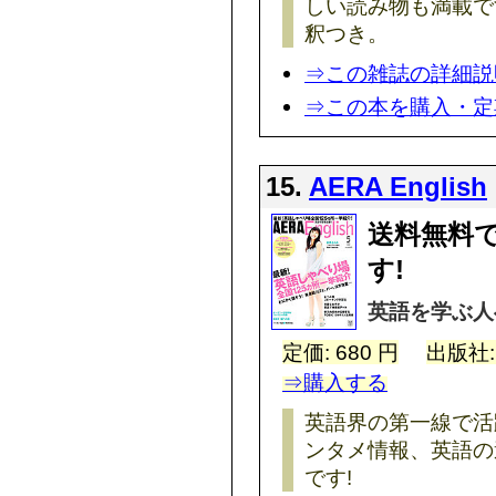
しい読み物も満載で
釈つき。
⇒この雑誌の詳細説
⇒この本を購入・定
15.
AERA English
送料無料
す!
英語を学ぶ人
定価: 680 円
出版社
⇒購入する
英語界の第一線で活
ンタメ情報、英語の
です!