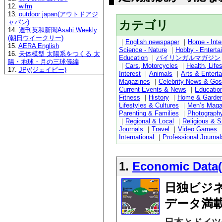
12.
wifm
13.
outdoor japan(アウトドアジ
カテゴリ
ャパン)
14.
週刊英和新聞Asahi Weekly
(朝日ウイークリー)
｜
English newspaper
｜
Home - Inter
15.
AERA English
Science - Nature
｜
Hobby - Enterta
16.
天体模型 太陽系をつくる 太
Education
｜
バイリンガルマガジン
陽・地球・月の三球儀編
｜
Cars, Motorcycles
｜
Health, Life
17.
JPy(ジェイピー)
Interest
｜
Animals
｜
Arts & Entert
Magazines
｜
Celebrity News & Gos
Current Events & News
｜
Educatio
Fitness
｜
History
｜
Home & Garde
Lifestyles & Cultures
｜
Men’s Maga
Parenting & Families
｜
Photograph
｜
Regional & Local
｜
Religious & Sp
Journals
｜
Travel
｜
Video Games
International
｜
Professional Journal
1.
Economic Data
日独ビジ
データ満載
日本とドイツ