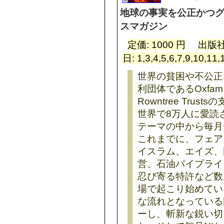
地球の事実を公正かつ
スマガジン
定価: 1000 円
出版社
日: 1,3,4,5,6,7,9,10,
世界の貧困や不公正
利団体であるOxfam、Ch
Rowntree Tru
世界で8万人に愛読
テーマの中から毎月
これまでに、フェア
イスラム、エイズ、
営、石油パイプライ
忍び寄る特許など数
場で起こり始めてい
な流れとなっている
ーし、斬新な鋭い切