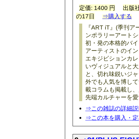
定価: 1400 円
出版社
の17日
⇒購入する
『ART iT』(季
ンポラリーアートシ
初・発の本格的バイ
アーティストのイン
エキジビションカレ
いヴィジュアルと大
と、切れ味鋭いジャ
外でも人気を博して
載コラムも掲載し、
先端カルチャーを愛
⇒この雑誌の詳細説
⇒この本を購入・定