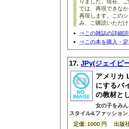
りました。現在、ご
では、再現できなか
再現します。このシ
み、ご購読いただけ
⇒この雑誌の詳細説
⇒この本を購入・定
17.
JPy(ジェイピー
アメリカ 
にするバイ
の教材と
女の子をみん
スタイル&ファッション
定価: 1000 円
出版社