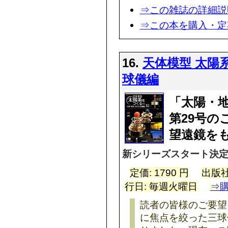
⇒この雑誌の詳細説
⇒この本を購入・定
16.
天体模型 太陽
球儀編
「太陽・
第29号の
望遠鏡を
新シリーズスタート決定
定価: 1790 円
出版社
行日: 毎週火曜日
⇒
読者の皆様のご要望
に焦点を絞った三球