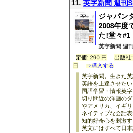
11.
英字新聞 週刊S
ジャパン
2008年
た!堂々#1
英字新聞 週刊
定価: 290 円
出版社
日
⇒購入する
英字新聞。生きた英
英語を上達させたい
国語学習・情報英字
切り間近の洋画のダ
やアメリカ、イギリ
ネイティブな会話表
知的好奇心を刺激す
英文にはすべて日本