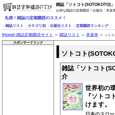
雑誌「ソトコト(SOTOKOTO)
お得な雑誌の定期購読！出版社「木楽舎」
丸得！雑誌の定期購読のススメ！
雑誌リスト
カテゴリ別
出版社リスト
定期購読ランキング
｜
｜
｜
｜
[
H
ome] 雑誌定期購読サイト
＞
雑誌リスト
＞
木楽舎
＞
ソトコト
スポンサードリンク
ソトコト(SOTOK
雑誌「ソトコト(S
介
世界初の
『ソトコ
けます。
日本のスロー