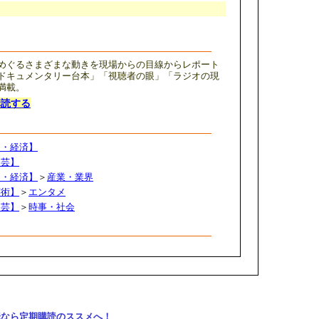
めぐるさまざまな動きを現場からの目線からレポート
ドキュメンタリー台本」「視聴者の眼」「ラジオの現
満載。
購読する
ス・経済】
文芸】
ス・経済】
＞
産業・業界
芸術】
＞
エンタメ
文芸】
＞
時事・社会
購読なら定期購読のススメへ！