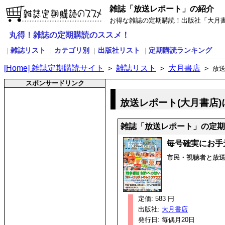
雑誌「放送レポート」の紹介
お得な雑誌の定期購読！出版社「大月
丸得！雑誌の定期購読のススメ！
雑誌リスト
カテゴリ別
出版社リスト
定期購読ランキング
｜
｜
｜
｜
[
H
ome] 雑誌定期購読サイト
＞
雑誌リスト
＞
大月書店
＞
放
スポンサードリンク
放送レポート(大月書店)
雑誌「放送レポート」の定期
毎号確実にお手
市民・視聴者と放
定価: 583 円
出版社:
大月書店
発行日: 毎偶月20日