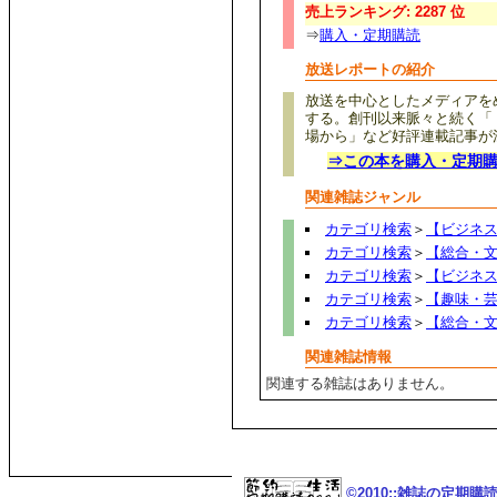
売上ランキング: 2287 位
⇒
購入・定期購読
放送レポートの紹介
放送を中心としたメディアを
する。創刊以来脈々と続く「
場から」など好評連載記事が
⇒この本を購入・定期
関連雑誌ジャンル
カテゴリ検索
＞
【ビジネ
カテゴリ検索
＞
【総合・
カテゴリ検索
＞
【ビジネ
カテゴリ検索
＞
【趣味・
カテゴリ検索
＞
【総合・
関連雑誌情報
関連する雑誌はありません。
©2010::雑誌の定期